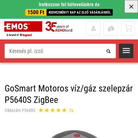
Iratkozzon fel hírlevelünkre és
1500 Ft
KEDVEZMÉNYT KAP AZ ELSŐ VÁSÁRLÁSBÓL
Keresés
GoSmart Motoros víz/gáz szelepzár
P5640S ZigBee
3x
Cikkszám P5640S