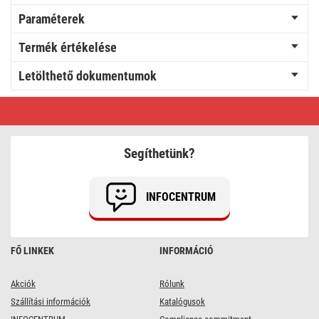
Paraméterek
Termék értékelése
Letölthető dokumentumok
GoSmart
Motoros
víz/gáz
szelepzár
P5640S
Segíthetünk?
ZigBee
INFOCENTRUM
FŐ LINKEK
INFORMÁCIÓ
Akciók
Rólunk
Szállítási információk
Katalógusok