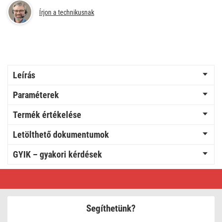
Írjon a technikusnak
Leírás
Paraméterek
Termék értékelése
Letölthető dokumentumok
GYIK – gyakori kérdések
GoSmart
Programozható
vezeték
nélküli
szobatermosztát
Segíthetünk?
WiFi-
vel