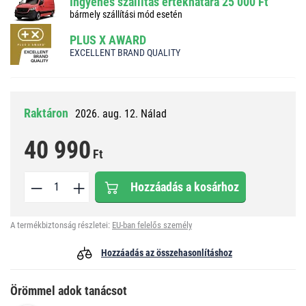
Ingyenes szállítás értékhatára 25 000 Ft
bármely szállítási mód esetén
PLUS X AWARD
EXCELLENT BRAND QUALITY
Raktáron
2026. aug. 12. Nálad
40 990
Ft
Hozzáadás a kosárhoz
A termékbiztonság részletei:
EU-ban felelős személy
Hozzáadás az összehasonlításhoz
Örömmel adok tanácsot