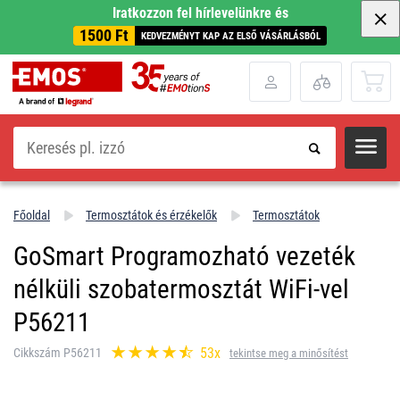
Iratkozzon fel hírlevelünkre és
1500 Ft
KEDVEZMÉNYT KAP AZ ELSŐ VÁSÁRLÁSBÓL
Keresés
Főoldal
Termosztátok és érzékelők
Termosztátok
GoSmart Programozható vezeték
nélküli szobatermosztát WiFi-vel
P56211
53x
Cikkszám P56211
tekintse meg a minősítést