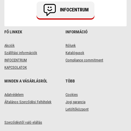
P56211
INFOCENTRUM
FŐ LINKEK
INFORMÁCIÓ
Akciók
Rólunk
Szállítási információk
Katalógusok
INFOCENTRUM
Compliance commitment
KAPCSOLATOK
MINDEN A VÁSÁRLÁSRÓL
TÖBB
Adatvédelem
Cookies
Általános Szerződési Feltételek
Jogi garancia
Letöltőközpont
Szerződéstől való elállás