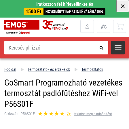
Iratkozzon fel hírlevelünkre és
1500 Ft
KEDVEZMÉNYT KAP AZ ELSŐ VÁSÁRLÁSBÓL
Keresés
Főoldal
Termosztátok és érzékelők
Termosztátok
GoSmart Programozható vezetékes
termosztát padlófűtéshez WiFi-vel
P56S01F
2x
Cikkszám P56S01F
tekintse meg a minősítést