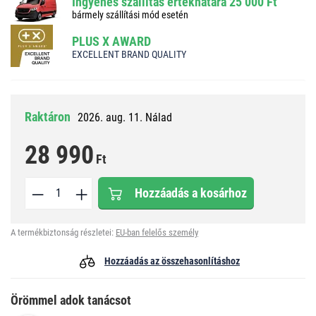
Ingyenes szállítás értékhatára 25 000 Ft
bármely szállítási mód esetén
PLUS X AWARD
EXCELLENT BRAND QUALITY
Raktáron
2026. aug. 11. Nálad
28 990
Ft
Hozzáadás a kosárhoz
A termékbiztonság részletei:
EU-ban felelős személy
Hozzáadás az összehasonlításhoz
Örömmel adok tanácsot