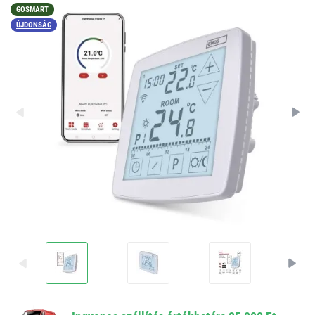
GOSMART
ÚJDONSÁG