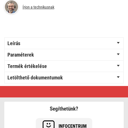
Írjon a technikusnak
Leírás
Paraméterek
Termék értékelése
Letölthető dokumentumok
GoSmart
Programozható
vezetékes
termosztát
padlófűtéshez
Segíthetünk?
WiFi-
vel
P56S01F
INFOCENTRUM