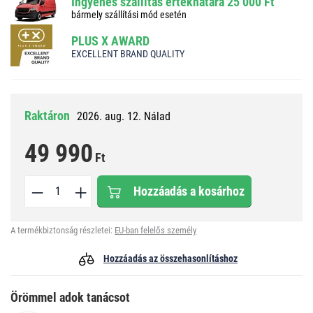
Ingyenes szállítás értékhatára 25 000 Ft
bármely szállítási mód esetén
PLUS X AWARD
EXCELLENT BRAND QUALITY
Raktáron
2026. aug. 12. Nálad
49 990
Ft
Hozzáadás a kosárhoz
A termékbiztonság részletei:
EU-ban felelős személy
Hozzáadás az összehasonlításhoz
Örömmel adok tanácsot