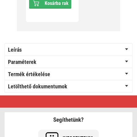
Kosárba rak
Leírás
Paraméterek
Termék értékelése
Letölthető dokumentumok
GoSmart
Vezeték
nélküli
akkumulátoros
video
Segíthetünk?
kaputelefon
IP-
15S
wifivel