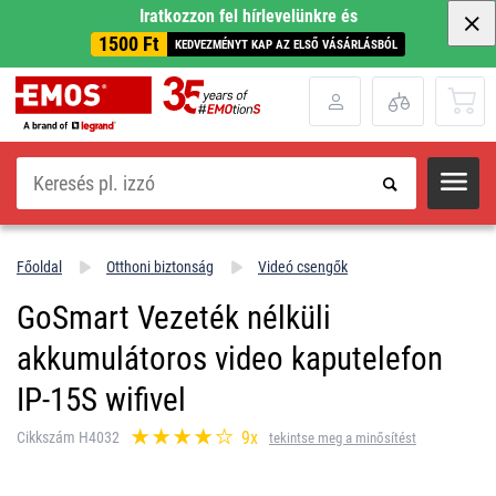
Iratkozzon fel hírlevelünkre és
1500 Ft
KEDVEZMÉNYT KAP AZ ELSŐ VÁSÁRLÁSBÓL
Keresés
Főoldal
Otthoni biztonság
Videó csengők
GoSmart Vezeték nélküli
akkumulátoros video kaputelefon
IP-15S wifivel
9x
Cikkszám H4032
tekintse meg a minősítést