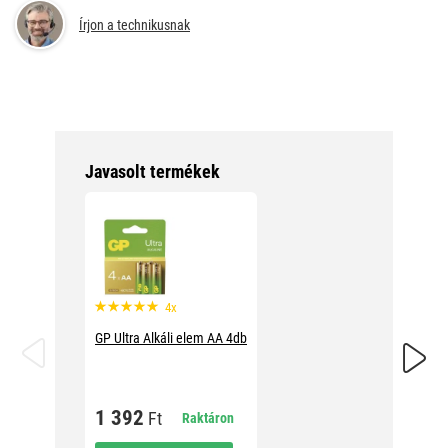
Írjon a technikusnak
Javasolt termékek
4x
👍 ARA
GP Ultra Alkáli elem AA 4db
GP Ultra
1 392
Ft
Raktáron
1 69