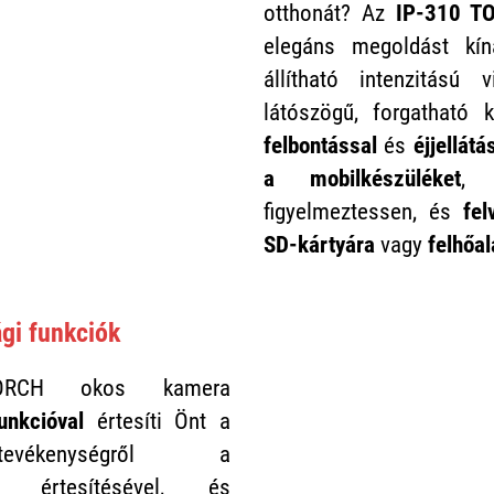
otthonát? Az
IP-310 T
elegáns megoldást kí
állítható intenzitású v
látószögű, forgatható 
felbontással
és
éjjellátá
a mobilkészüléket
, 
figyelmeztessen, és
fel
SD-kártyára
vagy
felhőal
ági funkciók
ORCH okos kamera
nkcióval
értesíti Önt a
evékenységről a
ek értesítésével, és