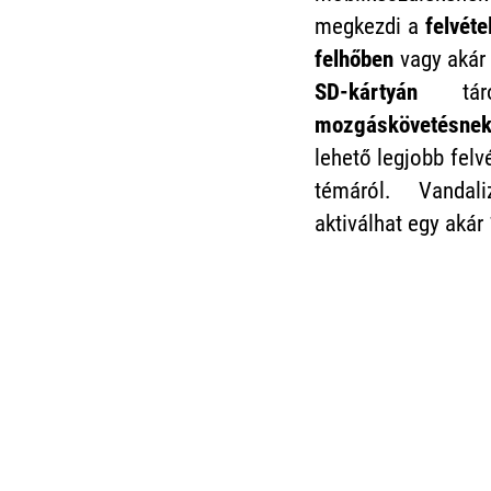
megkezdi a
felvéte
felhőben
vagy akár
SD-kártyán
tár
mozgáskövetésne
lehető legjobb felv
témáról. Vandal
aktiválhat egy aká