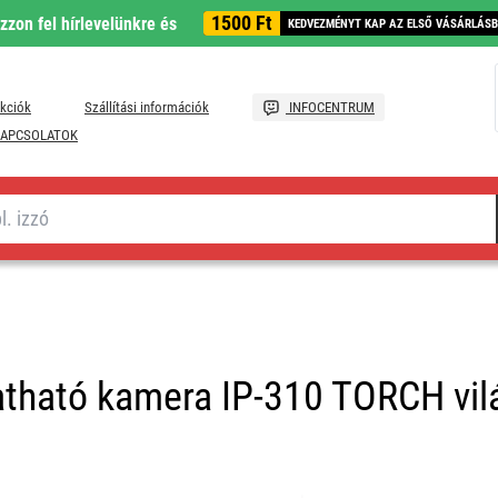
1500 Ft
ozzon fel hírlevelünkre és
KEDVEZMÉNYT KAP AZ ELSŐ VÁSÁRLÁS
kciók
Szállítási információk
INFOCENTRUM
APCSOLATOK
atható kamera IP-310 TORCH vilá