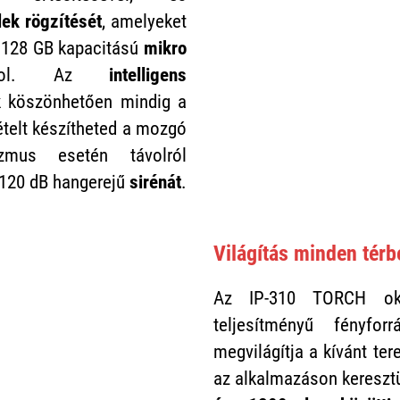
lek rögzítését
, amelyeket
 128 GB kapacitású
mikro
ol. Az
intelligens
k
köszönhetően mindig a
ételt készítheted a mozgó
izmus esetén távolról
r 120 dB hangerejű
sirénát
.
Világítás minden térb
Az IP-310 TORCH ok
teljesítményű fényfor
megvilágítja a kívánt ter
az alkalmazáson keresztü