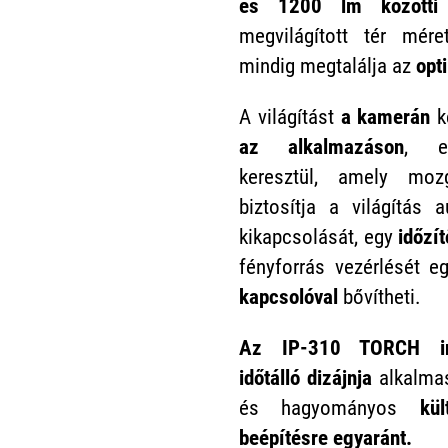
és 1200 lm közötti 
megvilágított tér mére
mindig megtalálja az
opt
A világítást
a kamerán
ke
az alkalmazáson
, eg
keresztül, amely moz
biztosítja a világítás 
kikapcsolását, egy
időzí
fényforrás vezérlését 
kapcsolóval
bővítheti.
Az IP-310 TORCH int
időtálló dizájnja
alkalmas
és hagyományos
kül
beépítésre egyaránt.