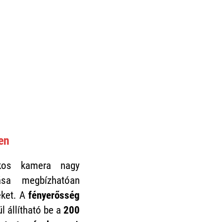
en
os kamera nagy
rása megbízhatóan
eket. A
fényerősség
l állítható be a
200