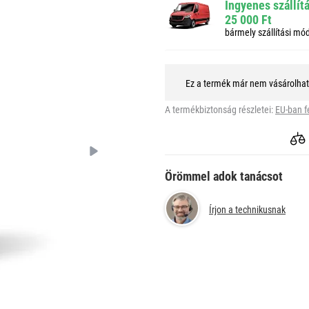
Ingyenes szállít
25 000 Ft
bármely szállítási mó
Ez a termék már nem vásárolha
A termékbiztonság részletei:
EU-ban f
Örömmel adok tanácsot
Írjon a technikusnak