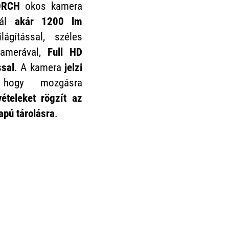
ORCH
okos kamera
nál
akár 1200 lm
ilágítással, széles
kamerával,
Full HD
ssal
. A kamera
jelzi
hogy mozgásra
vételeket rögzít az
apú tárolásra
.