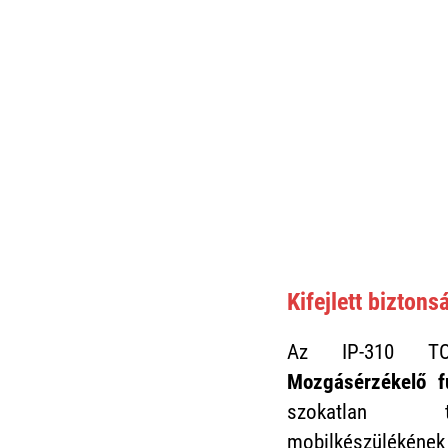
Kifejlett biztons
Az IP-310 T
Mozgásérzékelő fu
szokatlan t
mobilkészülékén