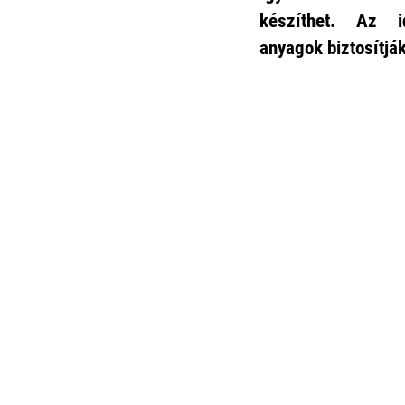
készíthet
. Az id
anyagok
biztosítjá