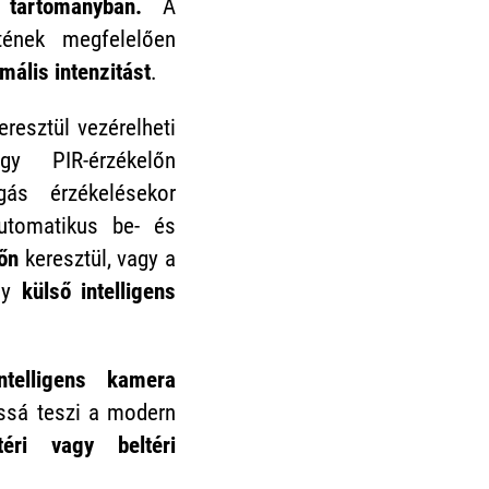
tartományban.
A
tének megfelelően
imális intenzitást
.
resztül vezérelheti
y PIR-érzékelőn
gás érzékelésekor
automatikus be- és
tőn
keresztül, vagy a
egy
külső intelligens
elligens kamera
sá teszi a modern
téri vagy beltéri