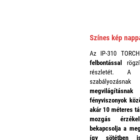
Színes kép nappa
Az IP-310 TORC
felbontással
rögzí
részletét. A 
szabályozá
megvilágításna
fényviszonyok köz
akár 10 méteres tá
mozgás érzékel
bekapcsolja a megv
így
sötétben