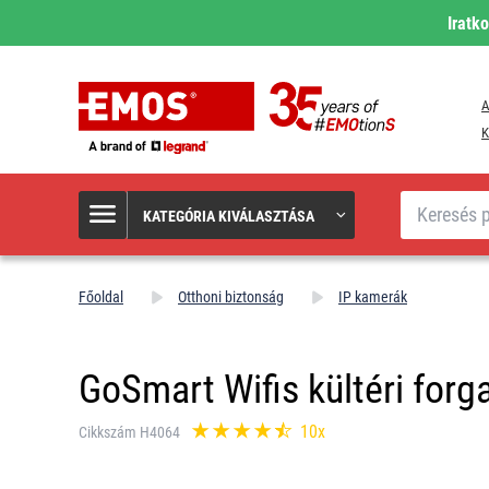
Iratk
A
K
Keresés
KATEGÓRIA KIVÁLASZTÁSA
Főoldal
Otthoni biztonság
IP kamerák
GoSmart Wifis kültéri forg
10x
Cikkszám H4064