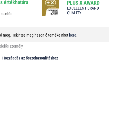
ás értékhatára
PLUS X AWARD
EXCELLENT BRAND
QUALITY
d esetén
tó meg. Tekintse meg hasonló temékeinket
here
.
elelős személy
Hozzáadás az összehasonlításhoz