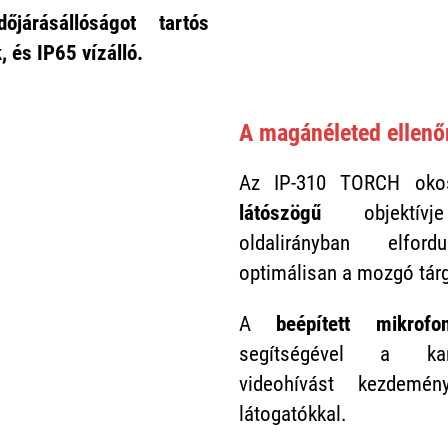
őjárásállóságot
tartós
k, és
IP65
vízálló.
A magánéleted ellenőr
Az IP-310 TORCH oko
látószögű
objektívje
oldalirányban elfor
optimálisan a mozgó tárg
A
beépített mikrof
segítségével a kam
videohívást kezdemé
látogatókkal.