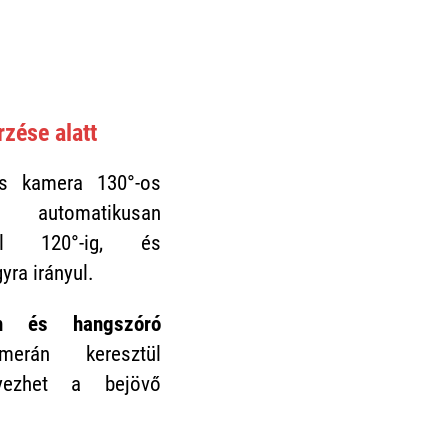
zése alatt
s kamera 130°-os
 automatikusan
dul 120°-ig, és
yra irányul.
on és hangszóró
erán keresztül
nyezhet a bejövő