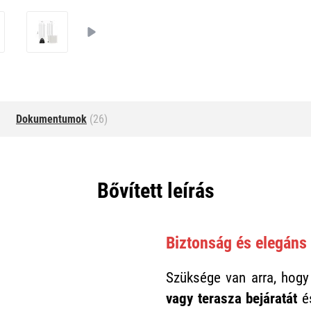
Dokumentumok
(26)
Bővített leírás
Biztonság és elegáns 
Szüksége van arra, hog
vagy terasza bejáratát
és