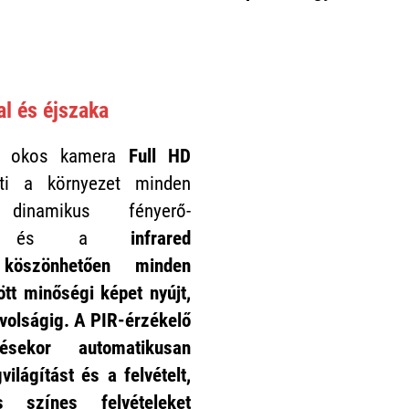
l és éjszaka
H okos kamera
Full HD
ti a környezet minden
dinamikus fényerő-
snak és a
infrared
k köszönhetően
minden
ött
minőségi képet nyújt
,
volságig
. A PIR-érzékelő
ésekor automatikusan
ilágítást és a felvételt,
 is
színes felvételeket