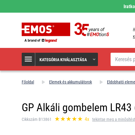
Iratk
A
K
Keresés
KATEGÓRIA KIVÁLASZTÁSA
Főoldal
Elemek és akkumulátorok
Eldobható elem
GP Alkáli gombelem LR43 (
4x
Cikkszám B13861
tekintse meg a minősítés