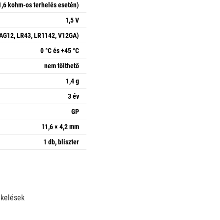
,6 kohm-os terhelés esetén)
1,5 V
AG12, LR43, LR1142, V12GA)
0 °C és +45 °C
nem tölthető
1,4 g
3 év
GP
11,6 × 4,2 mm
1 db, bliszter
ékelések