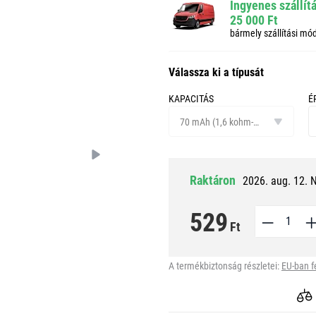
Ingyenes szállít
25 000 Ft
bármely szállítási mó
Válassza ki a típusát
KAPACITÁS
É
kapacitás
ér
70 mAh (1,6 kohm-os terhelés esetén)
c
Raktáron
2026. aug. 12. 
529
Ft
A termékbiztonság részletei:
EU-ban f