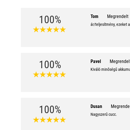
100%
Tom
Megrendelt 
ár/teljesítmény, ezeket
100%
Pavel
Megrendelt
Kiváló minőségű akkumul
100%
Dusan
Megrendel
Nagyszerű cucc.