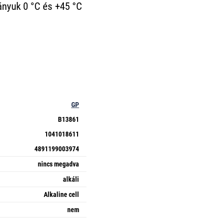
mányuk 0 °C és +45 °C
GP
B13861
1041018611
4891199003974
nincs megadva
alkáli
Alkaline cell
nem