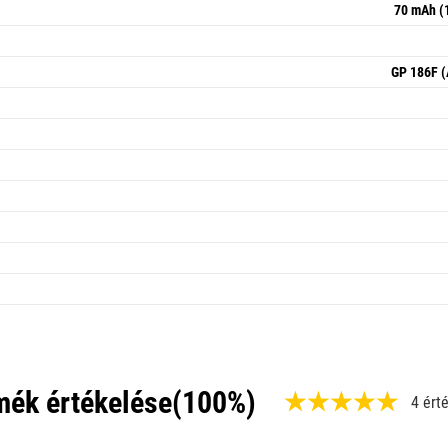
70 mAh (1
GP 186F (
mék értékelése
(100%)
4 ért
,