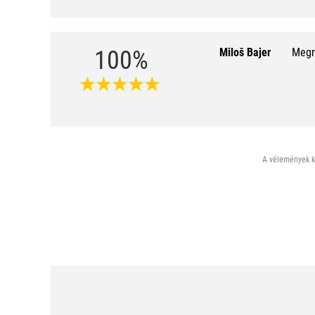
100%
Miloš Bajer
Megr
A vélemények ki