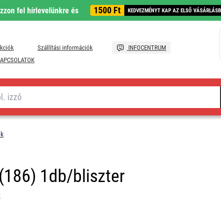
1500 Ft
ozzon fel hírlevelünkre és
KEDVEZMÉNYT KAP AZ ELSŐ VÁSÁRLÁS
kciók
Szállítási információk
INFOCENTRUM
APCSOLATOK
ek
186) 1db/bliszter
t