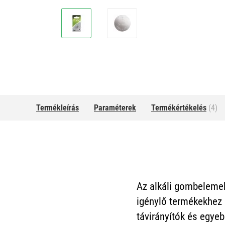
Termékleírás
Paraméterek
Termékértékelés
(4)
Az alkáli gombelemek
igénylő termékekhez l
távirányítók és egyeb