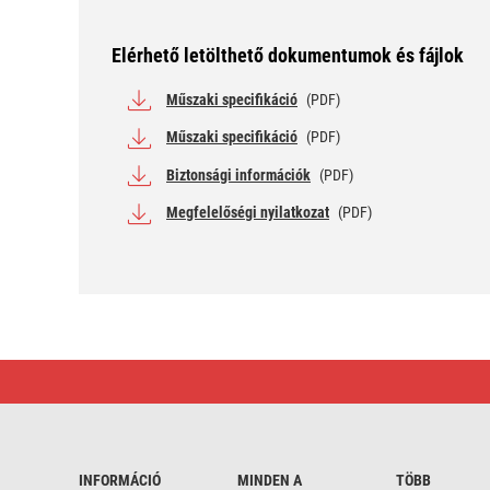
Elérhető letölthető dokumentumok és fájlok
Műszaki specifikáció
(PDF)
Műszaki specifikáció
(PDF)
Biztonsági információk
(PDF)
Megfelelőségi nyilatkozat
(PDF)
GP
Alkáli
gombelem
LR43
(186)
1db/bliszter
INFORMÁCIÓ
MINDEN A
TÖBB