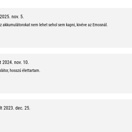
1
0
2025. nov. 5.
0
 az akkumulátorokat nem lehet sehol sem kapni, kivéve az Emosnál.
%
,
1
0
 2024. nov. 10.
átor, hosszú élettartam.
/
1
0
t 2023. dec. 25.