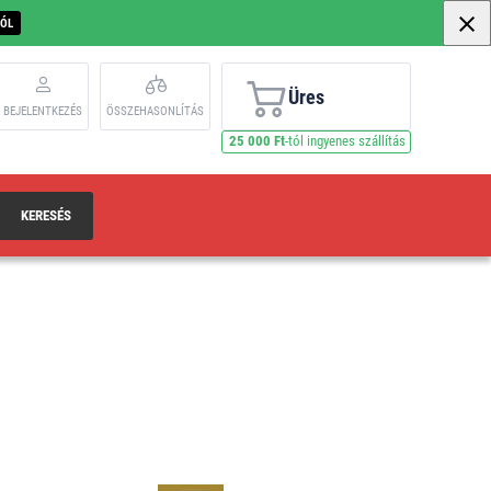
BÓL
Üres
BEJELENTKEZÉS
ÖSSZEHASONLÍTÁS
25 000 Ft
-tól ingyenes szállítás
KERESÉS