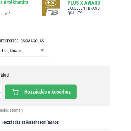
ás értékhatára
PLUS X AWARD
EXCELLENT BRAND
QUALITY
d esetén
RTÉKESÍTÉSI CSOMAGOLÁS
tékesítési
somagolás
1 db, bliszter
Nálad
Hozzáadás a kosárhoz
elelős személy
Hozzáadás az összehasonlításhoz