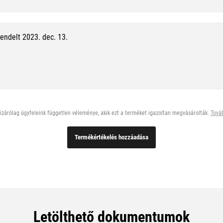
endelt 2023. dec. 13.
zárólag ügyfeleink független véleménye, akik ezt a terméket igazoltan megvásárolták.
Továb
Termékértékelés hozzáadása
Letölthető dokumentumok