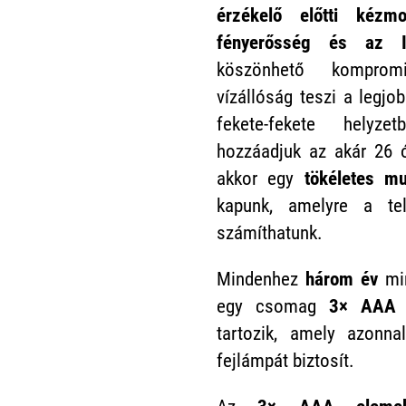
érzékelő előtti kézmoz
fényerősség és az 
köszönhető kompromi
vízállóság teszi a legjo
fekete-fekete helyz
hozzáadjuk az akár 26
akkor egy
tökéletes mu
kapunk, amelyre a te
számíthatunk.
Mindenhez
három év
min
egy csomag
3× AAA 
tartozik, amely azonna
fejlámpát biztosít.