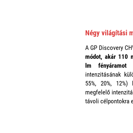
Négy világítási 
A GP Discovery C
módot, akár 110 
lm fényáramot k
intenzitásának k
55%, 20%, 12%) k
megfelelő intenzitás
távoli célpontokra 