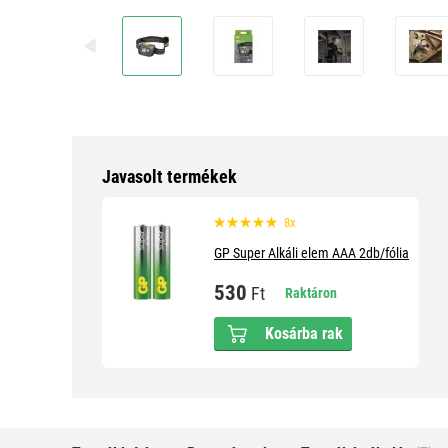
Javasolt termékek
8x
GP Super Alkáli elem AAA 2db/fólia
530
Ft
Raktáron
Kosárba rak