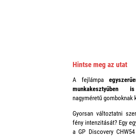
Hintse meg az utat
A fejlámpa
egyszerű
munkakesztyűben is
nagyméretű gomboknak 
Gyorsan változtatni sze
fény intenzitását? Egy e
a GP Discovery CHW54 f