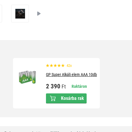
42x
GP Super Alkáli elem AAA 10db
2 390
Ft
Raktáron
Kosárba rak