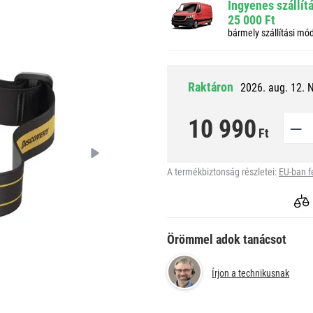
Ingyenes szállít
25 000 Ft
bármely szállítási mó
Raktáron
2026. aug. 12. 
10 990
Ft
A termékbiztonság részletei:
EU-ban f
Örömmel adok tanácsot
Írjon a technikusnak