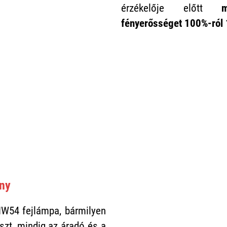
érzékelője előtt
fényerősséget 100%-ról 
ény
W54 fejlámpa, bármilyen
zt, mindig az áradó és a