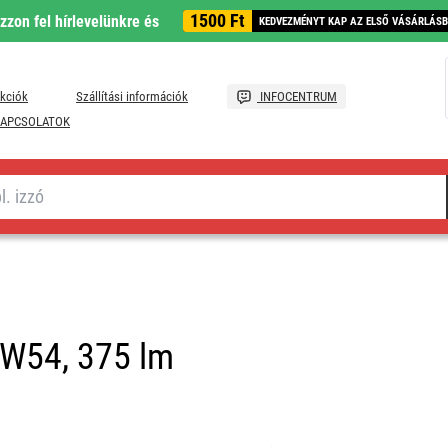
1500 Ft
ozzon fel hírlevelünkre és
KEDVEZMÉNYT KAP AZ ELSŐ VÁSÁRLÁS
kciók
Szállítási információk
INFOCENTRUM
APCSOLATOK
W54, 375 lm