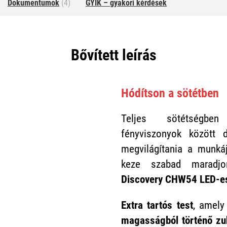
Dokumentumok
(4)
GYIK – gyakori kérdések
Bővített leírás
Hódítson a sötétben
Teljes sötétségb
fényviszonyok között d
megvilágítania a munká
keze szabad marad
Discovery CHW54 LED-e
Extra tartós test
, amel
magasságból történő zuh