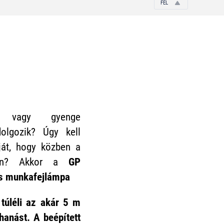
FEL
en vagy gyenge
olgozik? Úgy kell
ját, hogy közben a
jon? Akkor a
GP
s munkafejlámpa
y
túléli az akár 5 m
anást. A beépített