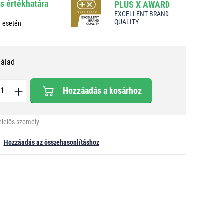
ás értékhatára
PLUS X AWARD
EXCELLENT BRAND
QUALITY
d esetén
Nálad
Hozzáadás a kosárhoz
elelős személy
Hozzáadás az összehasonlításhoz