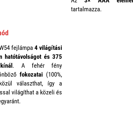
Az
3× AAA elemek
tartalmazza.
mód
HW54 fejlámpa
4 világítási
m hatótávolságot és 375
ínál
. A fehér fény
ülönböző
fokozatai
(100%,
özül választhat, így a
sal világíthat a közeli és
egyaránt.