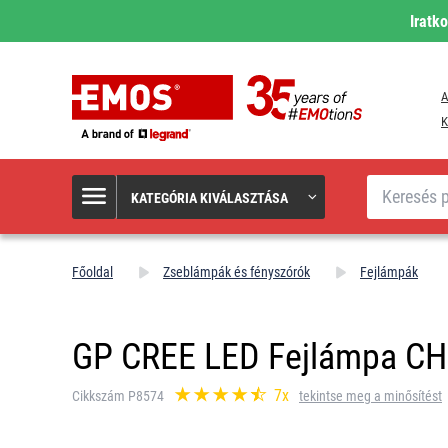
Iratk
A
K
Keresés
KATEGÓRIA KIVÁLASZTÁSA
Főoldal
Zseblámpák és fényszórók
Fejlámpák
GP CREE LED Fejlámpa CH
7x
Cikkszám P8574
tekintse meg a minősítést