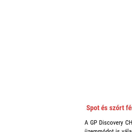
Spot és szórt f
A GP Discovery CH
üzemmódot is válas