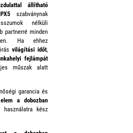
dulattal állítható
IPX5
szabványnak
sszumok nélküli
bb partnerré minden
etben. Ha ehhez
 órás
világítási időt
,
nkahelyi fejlámpát
ljes műszak alatt
őségi garancia és
elem a dobozban
l használatra kész