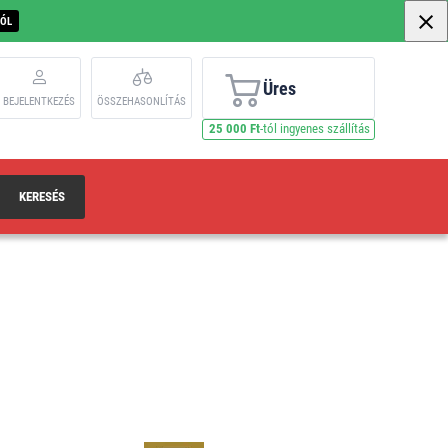
BÓL
Üres
BEJELENTKEZÉS
ÖSSZEHASONLÍTÁS
25 000 Ft
-tól ingyenes szállítás
KERESÉS