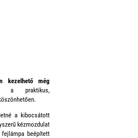
en kezelhető még
a praktikus,
köszönhetően.
retné a kibocsátott
gyszerű kézmozdulat
ejlámpa beépített