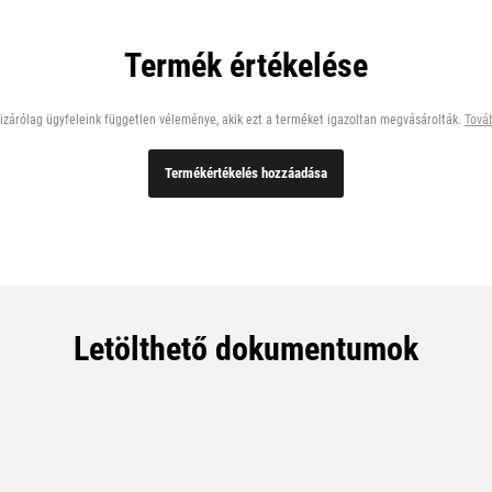
Termék értékelése
zárólag ügyfeleink független véleménye, akik ezt a terméket igazoltan megvásárolták.
Továb
Termékértékelés hozzáadása
Letölthető dokumentumok