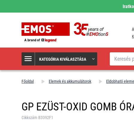
Iratk
A
K
Keresés
KATEGÓRIA KIVÁLASZTÁSA
Főoldal
Elemek és akkumulátorok
Eldobható elem
GP EZÜST-OXID GOMB ÓRA
Cikkszám B3392F1