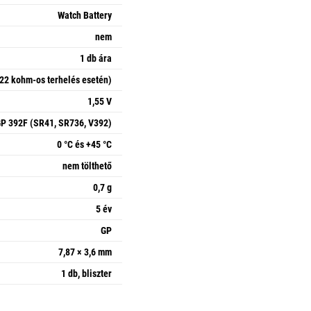
Watch Battery
nem
1 db ára
22 kohm-os terhelés esetén)
1,55 V
P 392F (SR41, SR736, V392)
0 °C és +45 °C
nem tölthető
0,7 g
5 év
GP
7,87 × 3,6 mm
1 db, bliszter