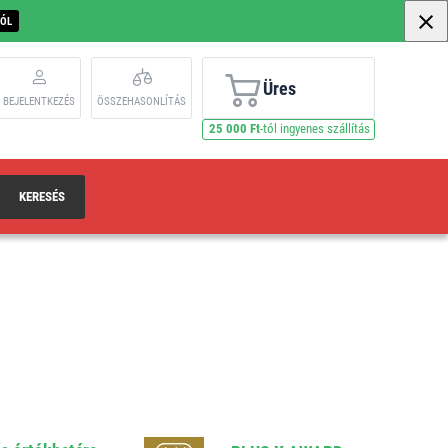
BÓL
Üres
BEJELENTKEZÉS
ÖSSZEHASONLÍTÁS
25 000 Ft
-tól ingyenes szállítás
KERESÉS