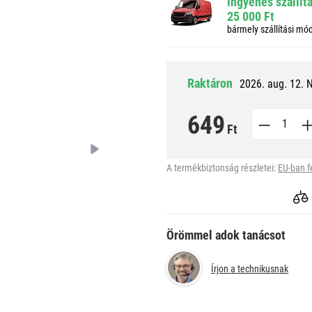
Ingyenes szállít
25 000 Ft
bármely szállítási mó
Raktáron
2026. aug. 12. 
649
Ft
A termékbiztonság részletei:
EU-ban f
Örömmel adok tanácsot
Írjon a technikusnak