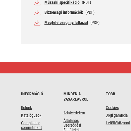
Műszaki specifikáció
(PDF)
Biztonsági információk
(PDF)
Megfelelőségi nyilatkozat
(PDF)
GP
EZÜST-
OXID
GOMB
ÓRAELEM
ULTRA+
392F
INFORMÁCIÓ
MINDEN A
TÖBB
1.55V
VÁSÁRLÁSRÓL
1BL
Rólunk
Cookies
Adatvédelem
Katalógusok
Jogi garancia
Általános
Compliance
Letöltőközpont
Szerződési
commitment
Feltételek