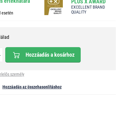
ás értékhatára
PLUS X AWARD
EXCELLENT BRAND
QUALITY
d esetén
Nálad
Hozzáadás a kosárhoz
elelős személy
Hozzáadás az összehasonlításhoz