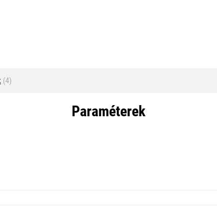
k
(4)
Paraméterek