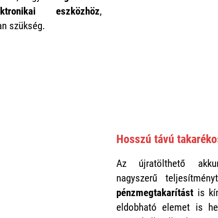
ktronikai eszközhöz
,
an szükség.
Hosszú távú takaréko
Az újratölthető akk
nagyszerű teljesítmé
pénzmegtakarítást
is kí
eldobható elemet is hel