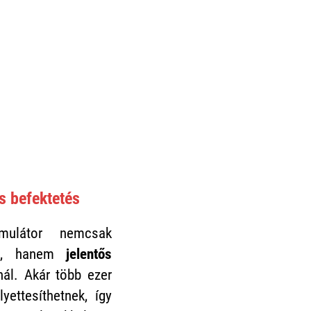
s befektetés
umulátor nemcsak
nyt, hanem
jelentős
nál. Akár több ezer
yettesíthetnek, így