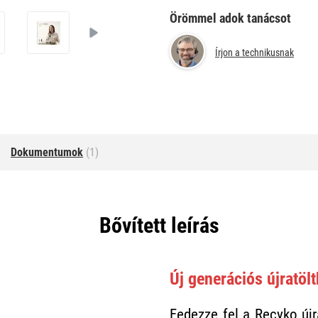
Örömmel adok tanácsot
Írjon a technikusnak
Dokumentumok
(1)
Bővített leírás
Új generációs újratöl
Fedezze fel a Recyko új