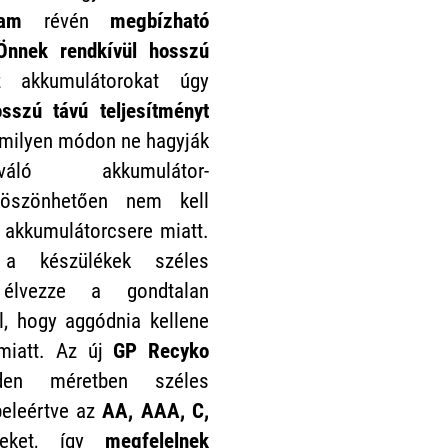
tam
révén
megbízható
 Önnek rendkívül hosszú
 akkumulátorokat úgy
sszú távú teljesítményt
mmilyen módon ne hagyják
áló akkumulátor-
köszönhetően nem kell
 akkumulátorcsere miatt.
 a készülékek széles
 élvezze a gondtalan
l, hogy aggódnia kellene
 miatt. Az új
GP Recyko
nden méretben széles
 beleértve az
AA, AAA, C,
eket, így
megfelelnek