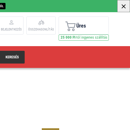
BÓL
Üres
BEJELENTKEZÉS
ÖSSZEHASONLÍTÁS
25 000 Ft
-tól ingyenes szállítás
KERESÉS