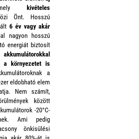
mely
kivételes
özi Önt. Hosszú
tált
6 év vagy akár
val nagyon hosszú
ó energiát biztosít
z
akkumulátorokkal
 a környezetet is
umulátoroknak a
ezer eldobható elem
hatja. Nem számít,
örülmények között
kkumulátorok -20°C-
nek. Ami pedig
acsony önkisülési
gia akár 80%-át is