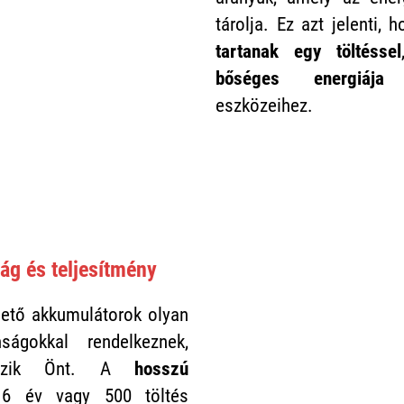
tárolja. Ez azt jelenti, 
tartanak egy töltéssel
bőséges energiája
a
eszközeihez.
ság és teljesítmény
hető akkumulátorok olyan
nságokkal rendelkeznek,
űgözik Önt. A
hosszú
 év vagy 500 töltés