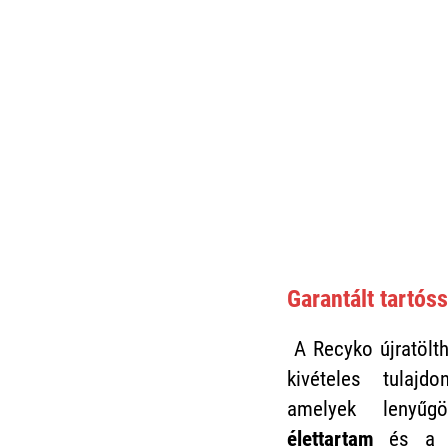
Garantált tartós
A Recyko újratölt
kivételes tulajdo
amelyek leny
élettartam
és a 6