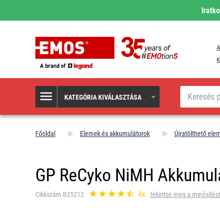
Iratk
A
K
Keresés
KATEGÓRIA KIVÁLASZTÁSA
Főoldal
Elemek és akkumulátorok
Újratölthető ele
GP ReCyko NiMH Akkumul
4x
Cikkszám B25212
tekintse meg a minősítés