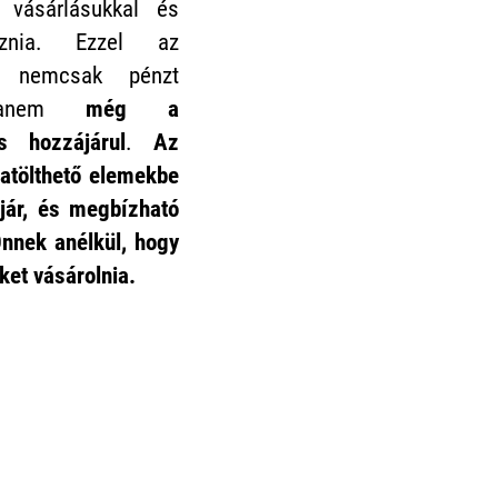
 vásárlásukkal és
koznia. Ezzel az
al nemcsak pénzt
 hanem
még a
s hozzájárul
.
Az
atölthető elemekbe
jár, és megbízható
 Önnek
anélkül, hogy
ket vásárolnia.