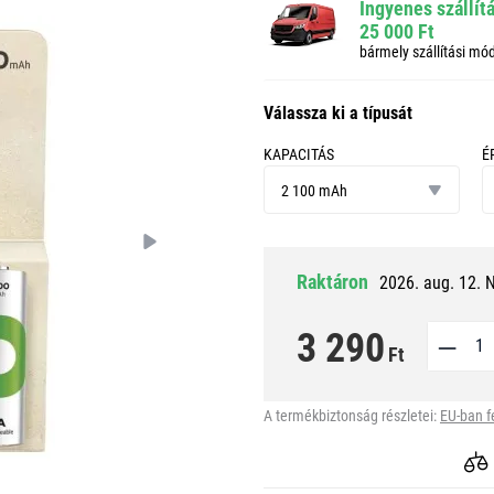
Ingyenes szállít
25 000 Ft
bármely szállítási mó
Válassza ki a típusát
KAPACITÁS
É
kapacitás
ér
2 100 mAh
c
Raktáron
2026. aug. 12. 
3 290
Ft
A termékbiztonság részletei:
EU-ban f