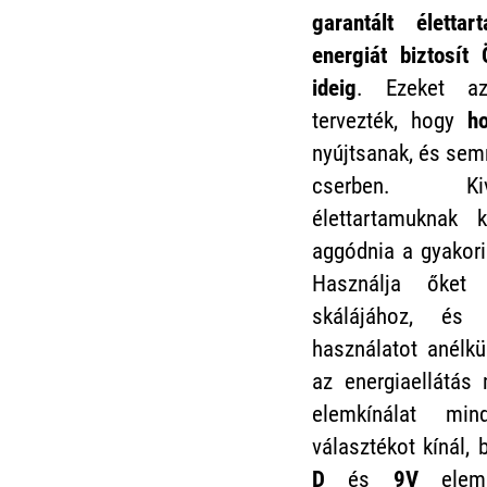
garantált élettar
energiát biztosít
ideig
. Ezeket az
tervezték, hogy
ho
nyújtsanak, és se
cserben. Kiv
élettartamuknak 
aggódnia a gyakori
Használja őket
skálájához, és
használatot anélkü
az energiaellátás
elemkínálat mi
választékot kínál,
D
és
9V
elem