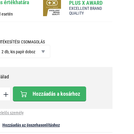
ás értékhatára
PLUS X AWARD
EXCELLENT BRAND
QUALITY
d esetén
RTÉKESÍTÉSI CSOMAGOLÁS
tékesítési
somagolás
2 db, kis papír doboz
Nálad
Hozzáadás a kosárhoz
elelős személy
Hozzáadás az összehasonlításhoz