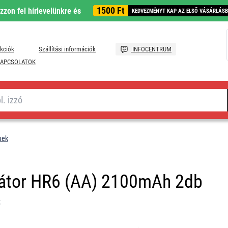
1500 Ft
ozzon fel hírlevelünkre és
KEDVEZMÉNYT KAP AZ ELSŐ VÁSÁRLÁS
kciók
Szállítási információk
INFOCENTRUM
APCSOLATOK
mek
átor HR6 (AA) 2100mAh 2db
t