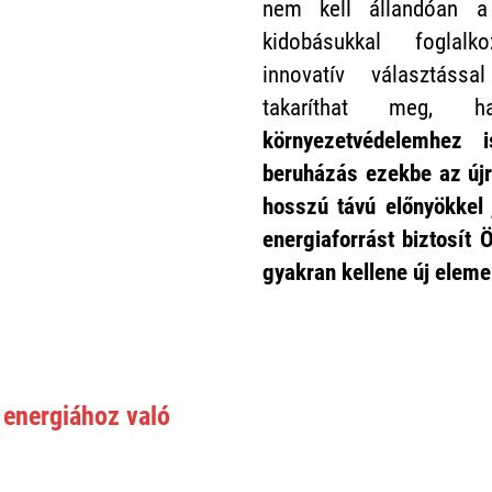
nem kell állandóan a
kidobásukkal foglal
innovatív választáss
takaríthat meg,
környezetvédelemhez i
beruházás
ezekbe az újr
hosszú távú előnyökkel
energiaforrást biztosít
gyakran kellene új eleme
 energiához való