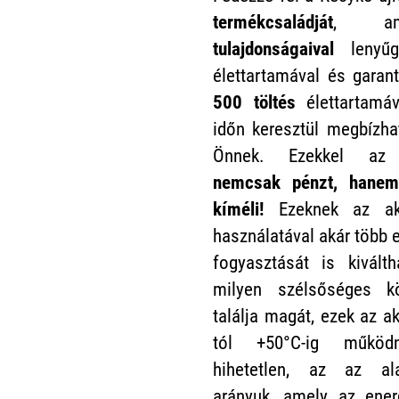
termékcsaládját
, a
tulajdonságaival
lenyűg
élettartamával és garan
500 töltés
élettartamá
időn keresztül megbízhat
Önnek. Ezekkel a
nemcsak pénzt, hanem
kíméli!
Ezeknek az akk
használatával akár több 
fogyasztását is kivált
milyen szélsőséges k
találja magát, ezek az a
tól +50°C-ig működ
hihetetlen, az az al
arányuk, amely az ener