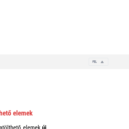
FEL
thető elemek
ratölthető elemek
új