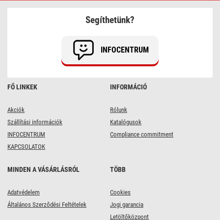
Akkumulátor
HR6
Segíthetünk?
(AA)
2600mAh
4db
INFOCENTRUM
FŐ LINKEK
INFORMÁCIÓ
Akciók
Rólunk
Szállítási információk
Katalógusok
INFOCENTRUM
Compliance commitment
KAPCSOLATOK
MINDEN A VÁSÁRLÁSRÓL
TÖBB
Adatvédelem
Cookies
Általános Szerződési Feltételek
Jogi garancia
Letöltőközpont