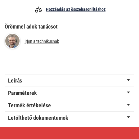
Hozzáadás az összehasonlításhoz
Örömmel adok tanácsot
Írjon a technikusnak
Leírás
Paraméterek
Termék értékelése
Letölthető dokumentumok
GP
ReCyko
NiMH