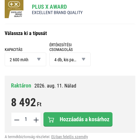
PLUS X AWARD
EXCELLENT BRAND QUALITY
Válassza ki a típusát
ÉRTÉKESÍTÉSI
KAPACITÁS
CSOMAGOLÁS
kapacitás
értékesítési
csomagolás
2 600 mAh
4 db, kis papír doboz
Raktáron
2026. aug. 11. Nálad
8 492
Ft
Hozzáadás a kosárhoz
A termékbiztonság részletei:
EU-ban felelős személy