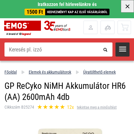
Iratkozzon fel hírlevelünkre és
1500 Ft
KEDVEZMÉNYT KAP AZ ELSŐ VÁSÁRLÁSBÓL
Keresés
Főoldal
Elemek és akkumulátorok
Újratölthető elemek
GP ReCyko NiMH Akkumulátor HR6
(AA) 2600mAh 4db
12x
Cikkszám B25274
tekintse meg a minősítést