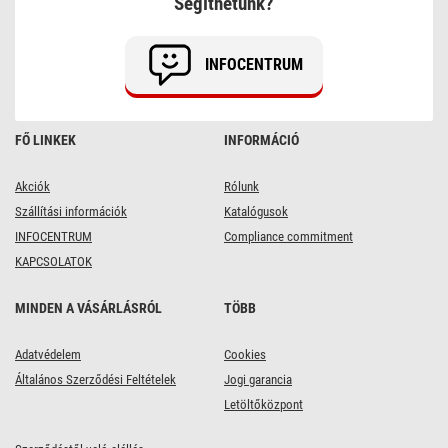
Segíthetünk?
8db
INFOCENTRUM
FŐ LINKEK
INFORMÁCIÓ
Akciók
Rólunk
Szállítási információk
Katalógusok
INFOCENTRUM
Compliance commitment
KAPCSOLATOK
MINDEN A VÁSÁRLÁSRÓL
TÖBB
Adatvédelem
Cookies
Általános Szerződési Feltételek
Jogi garancia
Letöltőközpont