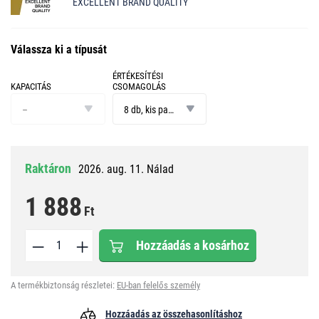
EXCELLENT BRAND QUALITY
Válassza ki a típusát
ÉRTÉKESÍTÉSI
KAPACITÁS
CSOMAGOLÁS
kapacitás
értékesítési
csomagolás
–
8 db, kis papír doboz
Raktáron
2026. aug. 11. Nálad
1 888
Ft
Hozzáadás a kosárhoz
A termékbiztonság részletei:
EU-ban felelős személy
Hozzáadás az összehasonlításhoz