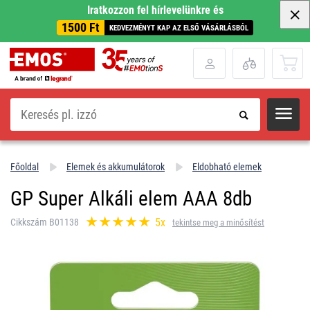
Iratkozzon fel hírlevelünkre és
1500 Ft
KEDVEZMÉNYT KAP AZ ELSŐ VÁSÁRLÁSBÓL
Keresés
Főoldal
Elemek és akkumulátorok
Eldobható elemek
GP Super Alkáli elem AAA 8db
5x
Cikkszám B01138
tekintse meg a minősítést