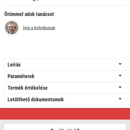
Örömmel adok tanácsot
Írjon a technikusnak
Leírás
Paraméterek
Termék értékelése
Letölthető dokumentumok
GP
Super
Alkáli
elem
AAA