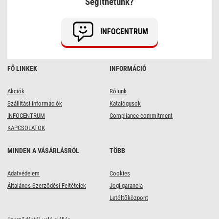
Segíthetünk?
8db
INFOCENTRUM
FŐ LINKEK
INFORMÁCIÓ
Akciók
Rólunk
Szállítási információk
Katalógusok
INFOCENTRUM
Compliance commitment
KAPCSOLATOK
MINDEN A VÁSÁRLÁSRÓL
TÖBB
Adatvédelem
Cookies
Általános Szerződési Feltételek
Jogi garancia
Letöltőközpont