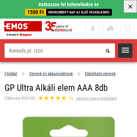
Iratkozzon fel hírlevelünkre és
1500 Ft
KEDVEZMÉNYT KAP AZ ELSŐ VÁSÁRLÁSBÓL
Keresés
Főoldal
Elemek és akkumulátorok
Eldobható elemek
GP Ultra Alkáli elem AAA 8db
1x
Cikkszám B02138
tekintse meg a minősítést