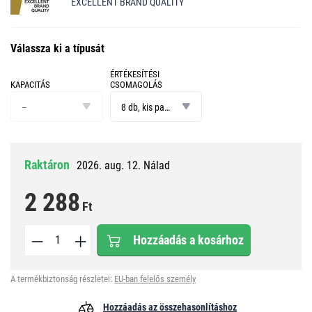
EXCELLENT BRAND QUALITY
Válassza ki a típusát
ÉRTÉKESÍTÉSI
KAPACITÁS
CSOMAGOLÁS
kapacitás
értékesítési
csomagolás
–
8 db, kis papír doboz
Raktáron
2026. aug. 12. Nálad
2 288
Ft
Hozzáadás a kosárhoz
A termékbiztonság részletei:
EU-ban felelős személy
Hozzáadás az összehasonlításhoz