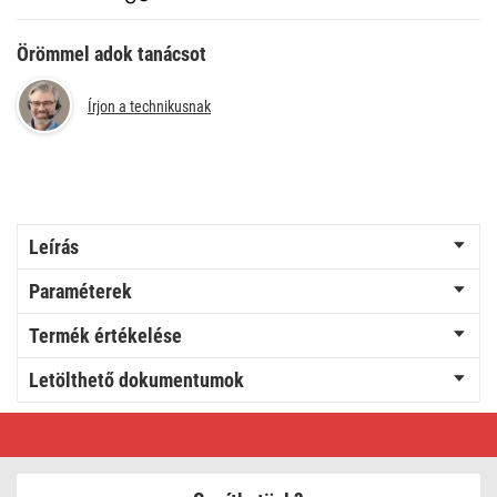
Örömmel adok tanácsot
Írjon a technikusnak
Leírás
Paraméterek
Termék értékelése
Letölthető dokumentumok
GP
Ultra
Alkáli
elem
AAA