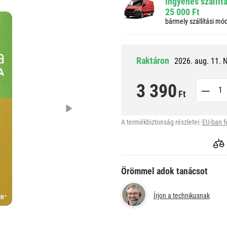
Ingyenes szállít
25 000 Ft
bármely szállítási mó
Raktáron
2026. aug. 11. 
3 390
Ft
A termékbiztonság részletei:
EU-ban f
Örömmel adok tanácsot
Írjon a technikusnak