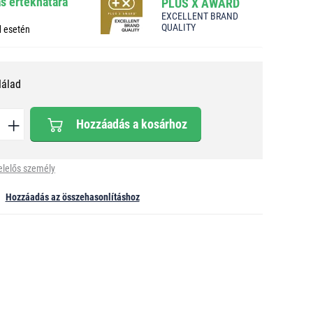
ás értékhatára
PLUS X AWARD
EXCELLENT BRAND
QUALITY
d esetén
Nálad
Hozzáadás a kosárhoz
elelős személy
Hozzáadás az összehasonlításhoz