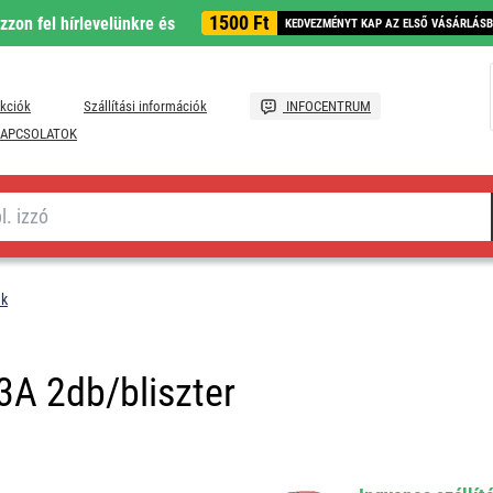
1500 Ft
ozzon fel hírlevelünkre és
KEDVEZMÉNYT KAP AZ ELSŐ VÁSÁRLÁS
kciók
Szállítási információk
INFOCENTRUM
APCSOLATOK
ek
3A 2db/bliszter