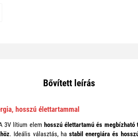
Bővített leírás
rgia, hosszú élettartammal
A 3V lítium elem
hosszú élettartamú és megbízható t
khöz
. Ideális választás, ha
stabil energiára és hossz