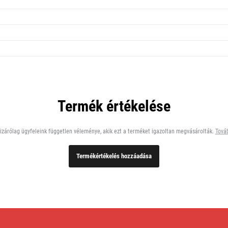
Termék értékelése
zárólag ügyfeleink független véleménye, akik ezt a terméket igazoltan megvásárolták.
Továb
Termékértékelés hozzáadása