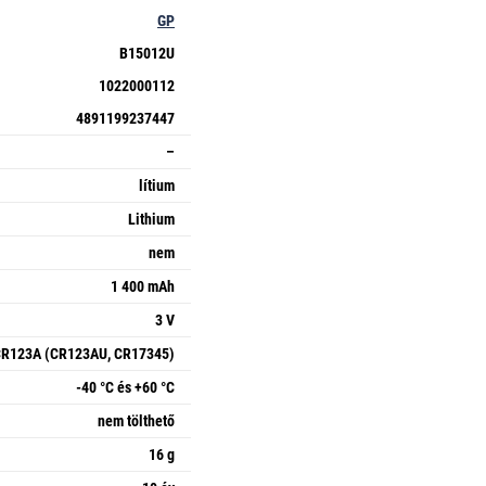
GP
B15012U
1022000112
4891199237447
–
lítium
Lithium
nem
1 400 mAh
3 V
R123A (CR123AU, CR17345)
-40 °C és +60 °C
nem tölthető
16 g