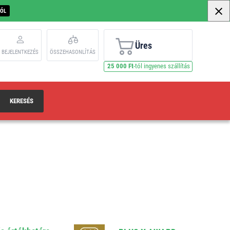
BÓL
Üres
BEJELENTKEZÉS
ÖSSZEHASONLÍTÁS
25 000 Ft
-tól ingyenes szállítás
KERESÉS