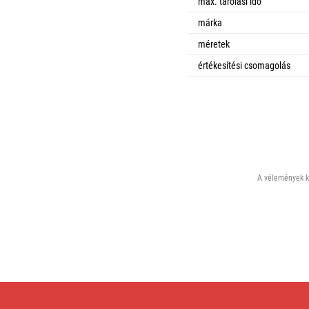
max. tárolási idő
márka
méretek
értékesítési csomagolás
A vélemények ki
GP
Ultra