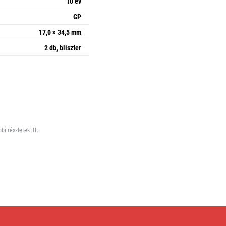
10 év
GP
17,0 × 34,5 mm
2 db, bliszter
bi részletek itt.