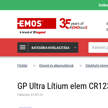
Iratk
A
K
Keresés
KATEGÓRIA KIVÁLASZTÁSA
Főoldal
Elemek és akkumulátorok
Eldobható elem
GP Ultra Lítium elem CR12
Cikkszám B15012U