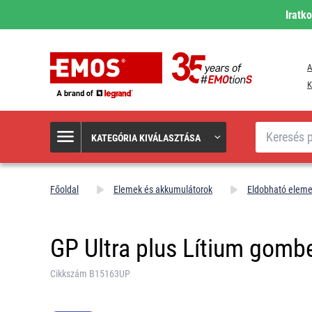
Iratk
A
K
Keresés
KATEGÓRIA KIVÁLASZTÁSA
Főoldal
Elemek és akkumulátorok
Eldobható elem
GP Ultra plus Lítium gomb
Cikkszám B15163UP