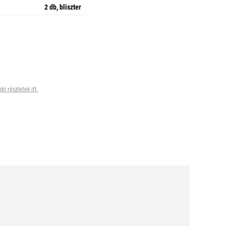
2 db, bliszter
bi részletek itt.