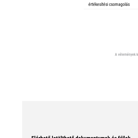
értékesítési csomagolás
A vélemények ki