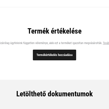
Termék értékelése
zárólag ügyfeleink független véleménye, akik ezt a terméket igazoltan megvásárolták.
Továb
Termékértékelés hozzáadása
Letölthető dokumentumok