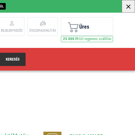
BÓL
Üres
BEJELENTKEZÉS
ÖSSZEHASONLÍTÁS
25 000 Ft
-tól ingyenes szállítás
KERESÉS