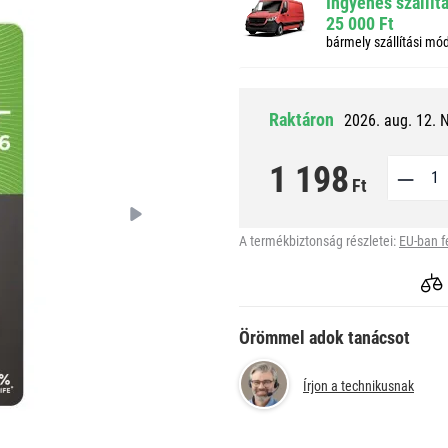
Ingyenes szállít
25 000 Ft
bármely szállítási mó
Raktáron
2026. aug. 12. 
1 198
Ft
A termékbiztonság részletei:
EU-ban f
Örömmel adok tanácsot
Írjon a technikusnak