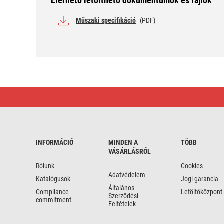
Elérhető letölthető dokumentumok és fájlok
Műszaki specifikáció
(PDF)
GP
Ultra
plus
Lítium
gombelem
CR2016
2db/bliszter
INFORMÁCIÓ
MINDEN A
TÖBB
VÁSÁRLÁSRÓL
Rólunk
Cookies
Adatvédelem
Katalógusok
Jogi garancia
Általános
Compliance
Letöltőközpont
Szerződési
commitment
Feltételek