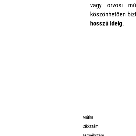
vagy orvosi m
köszönhetően biz
hosszú ideig
.
Márka
Cikkszám
Termékszám