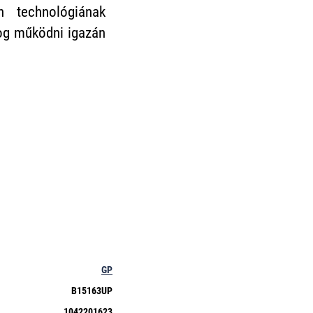
 technológiának
fog működni igazán
GP
B15163UP
1042201623