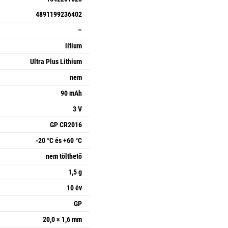
4891199236402
–
lítium
Ultra Plus Lithium
nem
90 mAh
3 V
GP CR2016
-20 °C és +60 °C
nem tölthető
1,5 g
10 év
GP
20,0 × 1,6 mm