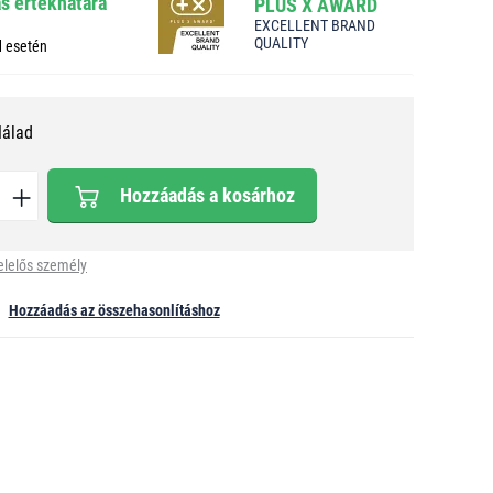
ás értékhatára
PLUS X AWARD
EXCELLENT BRAND
QUALITY
d esetén
Nálad
Hozzáadás a kosárhoz
elelős személy
Hozzáadás az összehasonlításhoz