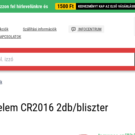
1500 Ft
ozzon fel hírlevelünkre és
KEDVEZMÉNYT KAP AZ ELSŐ VÁSÁRLÁS
kciók
Szállítási információk
INFOCENTRUM
APCSOLATOK
ek
elem CR2016 2db/bliszter