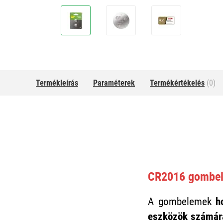
Termékleírás
Paraméterek
Termékértékelés
(0)
CR2016 gombe
A gombelemek
h
eszközök számá