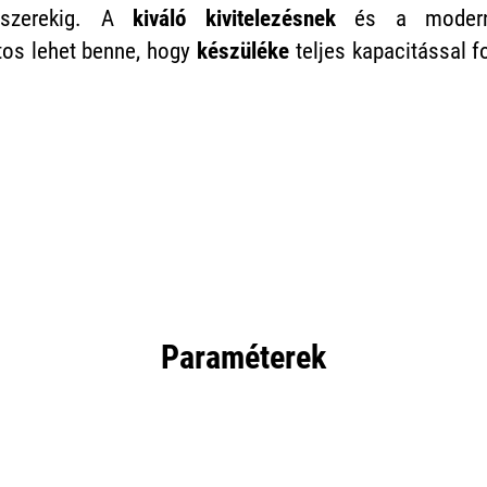
űszerekig. A
kiváló kivitelezésnek
és a modern
tos lehet benne, hogy
készüléke
teljes kapacitással 
Paraméterek