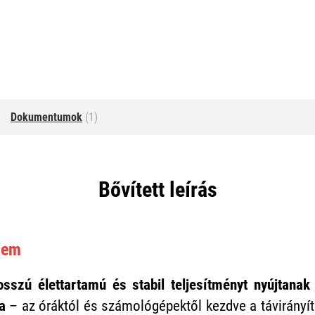
Dokumentumok
(1)
Bővített leírás
lem
osszú élettartamú és stabil teljesítményt nyújtana
ra
– az óráktól és számológépektől kezdve a távirányít