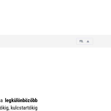
FEL
k
a
legkülönbözőbb
ókig, kulcstartókig