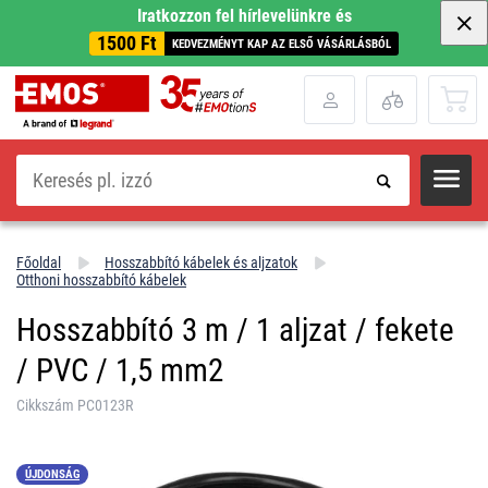
Iratkozzon fel hírlevelünkre és
1500 Ft
KEDVEZMÉNYT KAP AZ ELSŐ VÁSÁRLÁSBÓL
Keresés
Főoldal
Hosszabbító kábelek és aljzatok
Otthoni hosszabbító kábelek
Hosszabbító 3 m / 1 aljzat / fekete
/ PVC / 1,5 mm2
Cikkszám PC0123R
ÚJDONSÁG