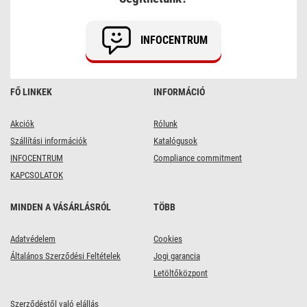
/
fekete
/
INFOCENTRUM
PVC
/
1,5
mm2
FŐ LINKEK
INFORMÁCIÓ
Akciók
Rólunk
Szállítási információk
Katalógusok
INFOCENTRUM
Compliance commitment
KAPCSOLATOK
MINDEN A VÁSÁRLÁSRÓL
TÖBB
Adatvédelem
Cookies
Általános Szerződési Feltételek
Jogi garancia
Letöltőközpont
Szerződéstől való elállás