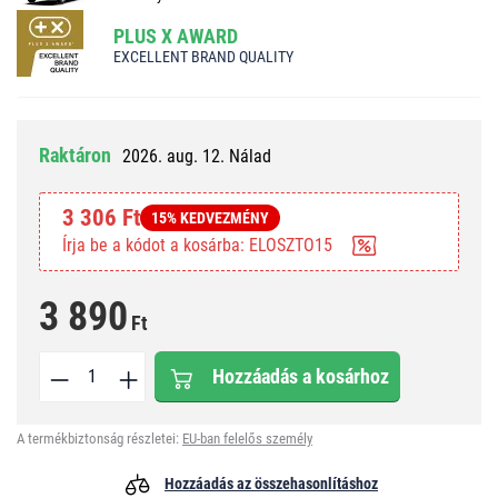
PLUS X AWARD
EXCELLENT BRAND QUALITY
Raktáron
2026. aug. 12. Nálad
3 306 Ft
15% KEDVEZMÉNY
Írja be a kódot a kosárba: ELOSZTO15
3 890
Ft
Hozzáadás a kosárhoz
A termékbiztonság részletei:
EU-ban felelős személy
Hozzáadás az összehasonlításhoz