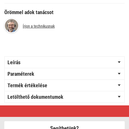
Örömmel adok tanácsot
Írjon a technikusnak
Leírás
Paraméterek
Termék értékelése
Letölthető dokumentumok
Hosszabbító
3
m
/
1
Segíthetünk?
aljzat