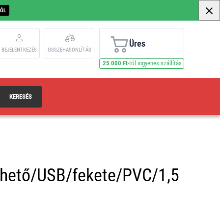
BÓL
Üres
BEJELENTKEZÉS
ÖSSZEHASONLÍTÁS
25 000 Ft
-tól ingyenes szállítás
KERESÉS
elhető/USB/fekete/PVC/1,5