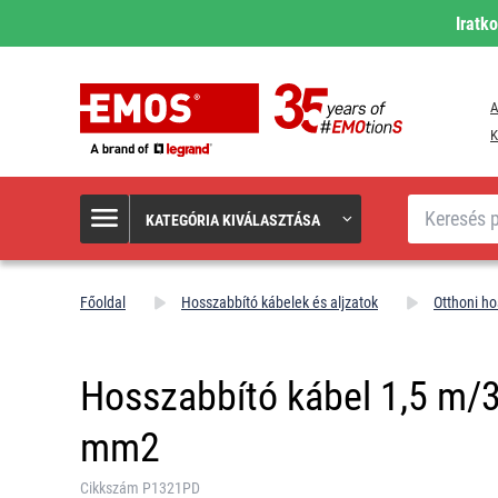
Iratk
A
K
Keresés
KATEGÓRIA KIVÁLASZTÁSA
Főoldal
Hosszabbító kábelek és aljzatok
Otthoni ho
Hosszabbító kábel 1,5 m/3
mm2
Cikkszám P1321PD