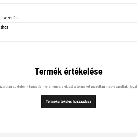
li vezérlés
áshoz
Termék értékelése
zárólag ügyfeleink független véleménye, akik ezt a terméket igazoltan megvásárolták.
Továb
Termékértékelés hozzáadása