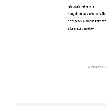
jelátviteli frekvencia
hangalapú asszisztensek álta
értesítések a mobilalkalmaz
alkalmazási nyelvek
A vélemények ki