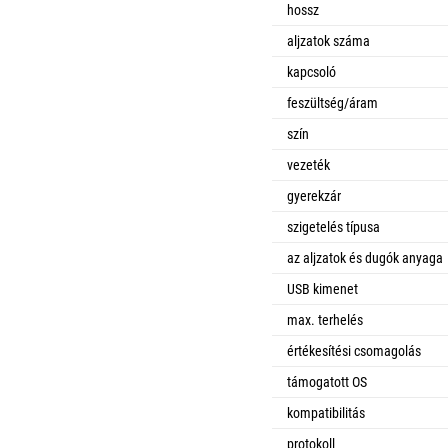
hossz
aljzatok száma
kapcsoló
feszültség/áram
szín
vezeték
gyerekzár
szigetelés típusa
az aljzatok és dugók anyaga
USB kimenet
max. terhelés
értékesítési csomagolás
támogatott OS
kompatibilitás
protokoll