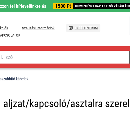
1500 Ft
ozzon fel hírlevelünkre és
KEDVEZMÉNYT KAP AZ ELSŐ VÁSÁRLÁS
kciók
Szállítási információk
INFOCENTRUM
APCSOLATOK
sszabbító kábelek
 aljzat/kapcsoló/asztalra szer