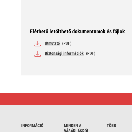
Elérhető letölthető dokumentumok és fájlok
Útmutató
(PDF)
Biztonsági információk
(PDF)
Hosszabbító
kábel
1,5
m/3
aljzat/kapcsoló/asztalra
szerelhető/USB/fekete/PVC/1,5
mm2
INFORMÁCIÓ
MINDEN A
TÖBB
VÁSÁRLÁSRÓL