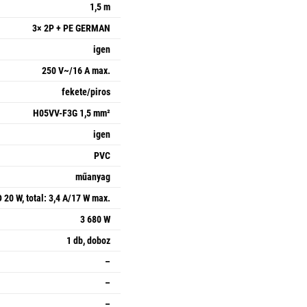
1,5 m
3× 2P + PE GERMAN
igen
250 V~/16 A max.
fekete/piros
H05VV-F3G 1,5 mm²
igen
PVC
műanyag
20 W, total: 3,4 A/17 W max.
3 680 W
1 db, doboz
–
–
–