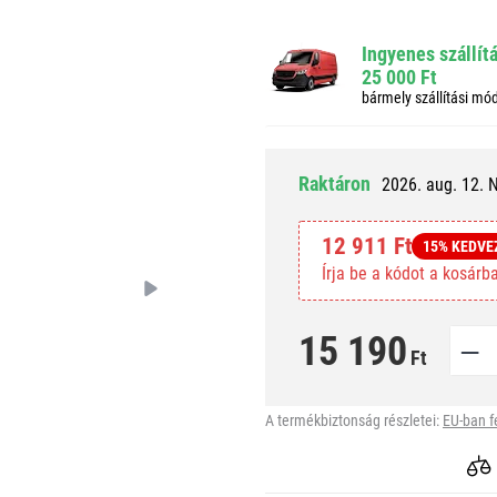
Ingyenes szállít
25 000 Ft
bármely szállítási mó
Raktáron
2026. aug. 12. 
12 911 Ft
15% KEDV
Írja be a kódot a kosár
15 190
Ft
A termékbiztonság részletei:
EU-ban f