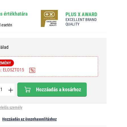
ás értékhatára
PLUS X AWARD
EXCELLENT BRAND
QUALITY
d esetén
Nálad
EZMÉNY
ba: ELOSZTO15
Hozzáadás a kosárhoz
elelős személy
Hozzáadás az összehasonlításhoz