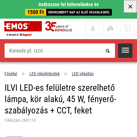
Iratkozzon fel hírlevelünkre és
1500 Ft
KEDVEZMÉNYT KAP AZ ELSŐ VÁSÁRLÁSBÓL
Keresés
Főoldal
LED világítótestek
LED világítás
ILVI LED-es felületre szerelhető
lámpa, kör alakú, 45 W, fényerő-
szabályozás + CCT, feket
Cikkszám ZM5119