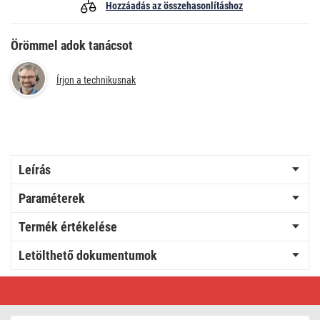
Hozzáadás az összehasonlításhoz
Örömmel adok tanácsot
Írjon a technikusnak
Leírás
Paraméterek
Termék értékelése
Letölthető dokumentumok
ILVI
LED-
es
felületre