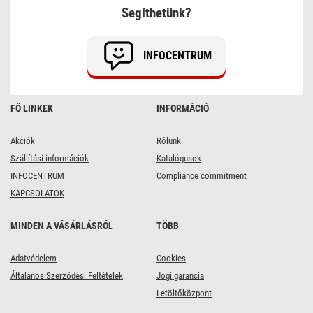
szerelhető
Segíthetünk?
lámpa,
kör
alakú,
45
INFOCENTRUM
W,
fényerő-
szabályozás
+
CCT,
FŐ LINKEK
INFORMÁCIÓ
feket
Akciók
Rólunk
Szállítási információk
Katalógusok
INFOCENTRUM
Compliance commitment
KAPCSOLATOK
MINDEN A VÁSÁRLÁSRÓL
TÖBB
Adatvédelem
Cookies
Általános Szerződési Feltételek
Jogi garancia
Letöltőközpont