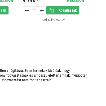
4 790
aktáron
Raktáron
Ft
 rak
Kosárba rak
Cikkszám: ZC0109
tlen világításra. Ezen termékek kiválóak, hogy
sony fogyasztásnak és a hosszú élettartamnak, nyugodtan
giafogyasztást nem fog tapasztalni.