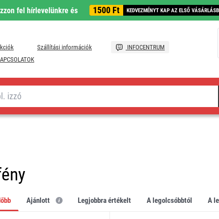
1500 Ft
ozzon fel hírlevelünkre és
KEDVEZMÉNYT KAP AZ ELSŐ VÁSÁRLÁS
kciók
Szállítási információk
INFOCENTRUM
APCSOLATOK
fény
dőbb
Ajánlott
legjobbra értékelt
a legolcsóbbtól
a 