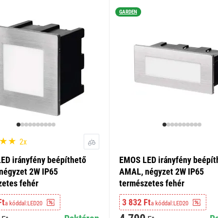
GARDEN
2x
ED irányfény beépíthető
EMOS LED irányfény beépít
négyzet 2W IP65
AMAL, négyzet 2W IP65
zetes fehér
természetes fehér
Ft
3 832 Ft
a kóddal:
LED20
a kóddal:
LED20