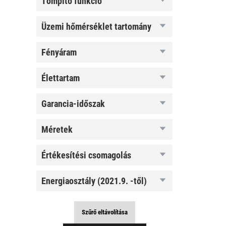
tompító funkció
funkció
üzemi
üzemi hőmérséklet tartomány
hőmérséklet
tartomány
fényáram
fényáram
élettartam
élettartam
garancia-
garancia-időszak
időszak
méretek
méretek
értékesítési
értékesítési csomagolás
csomagolás
energiaosztály
energiaosztály (2021.9. -től)
(2021.9. -től)
Szűrő eltávolítása