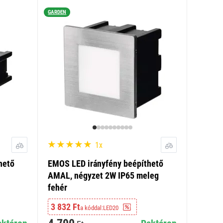
GARDEN
1x
hető
EMOS LED irányfény beépíthető
AMAL, négyzet 2W IP65 meleg
fehér
3 832 Ft
a kóddal:
LED20