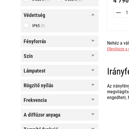
4 790
védettség
védettség
IP65
(3)
fényforrás
fényforrás
Nehéz a vál
Ellenőrizze a
szín
szín
Irányf
lámpatest
lámpatest
rögzítő
rögzítő nyílás
Az irányfén
nyílás
megvilágíts
engedheti, 
frekvencia
frekvencia
a
a diffúzor anyaga
diffúzor
anyaga
tompító