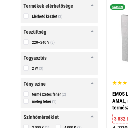
Termékek elérhetősége
GARDEN
Elérhető készlet
(3)
feszültség
feszültség
220–240 V
(3)
fogyasztás
fogyasztás
2 W
(3)
fény
fény színe
színe
EMOS L
természetes fehér
(2)
AMAL, 
meleg fehér
(1)
termés
színhőmérséklet
színhőmérséklet
3 832 
3 000 K
(1)
4 000 K
(2)