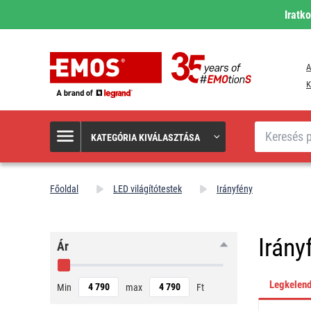
Iratk
A
K
Keresés
KATEGÓRIA KIVÁLASZTÁSA
Főoldal
LED világítótestek
Irányfény
Irány
Ár
Legkelen
Min
max
Ft