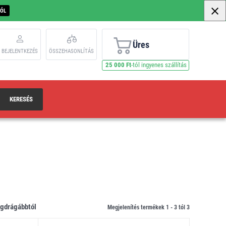
BÓL
Üres
BEJELENTKEZÉS
ÖSSZEHASONLÍTÁS
25 000 Ft
-tól ingyenes szállítás
KERESÉS
legdrágábbtól
Megjelenítés termékek 1 -
3
tól
3