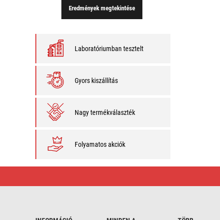
Eredmények megtekintése
Laboratóriumban tesztelt
Gyors kiszállítás
Nagy termékválaszték
Folyamatos akciók
Irányfény
|
Előnyös
vásárlás