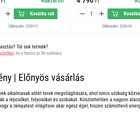
4 790
Raktáron
R
Ft
Ft
Kosárba rak
Kosárba
Cikkszám: ZC0111
Cikkszám: ZC0110
asztás? Túl sok termék?
 szűrőket
, mi a fontos az Ön számára
ény | Előnyös vásárlás
yek alkalmasak sötét terek megvilágítására, ahol nincs szükség közve
ák a lépcsőket, folyosókat és szobákat. Köszönhetően a nagyon alac
hogy a lámpatest világítson akár egész éjjel, hiszen számottevő ener