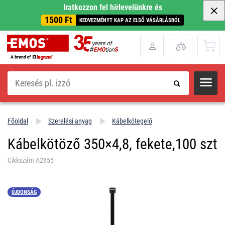
Iratkozzon fel hírlevelünkre és
1500 Ft
KEDVEZMÉNYT KAP AZ ELSŐ VÁSÁRLÁSBÓL
Keresés
Főoldal
Szerelési anyag
Kábelkötegelő
Kábelkötöző 350×4,8, fekete,100 szt
Cikkszám A2855
ÚJDONSÁG