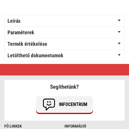
Leírás
Paraméterek
Termék értékelése
Letölthető dokumentumok
Kábelkötöző
350×4,8,
fekete,100
szt
Segíthetünk?
INFOCENTRUM
FŐ LINKEK
INFORMÁCIÓ