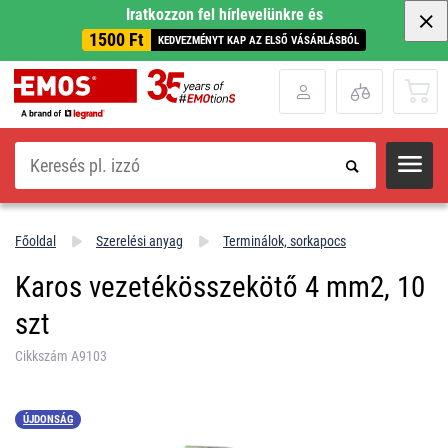
Iratkozzon fel hírlevelünkre és
1500 Ft
KEDVEZMÉNYT KAP AZ ELSŐ VÁSÁRLÁSBÓL
Keresés
Főoldal
Szerelési anyag
Terminálok, sorkapocs
Karos vezetékösszekötő 4 mm2, 10
szt
Cikkszám A9103
ÚJDONSÁG