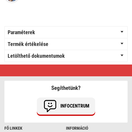
Paraméterek
Termék értékelése
Letölthető dokumentumok
Karos
vezetékösszekötő
4
mm2,
10
Segíthetünk?
szt
INFOCENTRUM
FŐ LINKEK
INFORMÁCIÓ