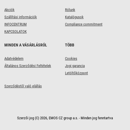
Akciók
Rólunk
Szállítási információk
Katalógusok
INFOCENTRUM
Compliance commitment
KAPCSOLATOK
MINDEN A VÁSÁRLÁSRÓL
TÖBB
Adatvédelem
Cookies
Általános Szerződési Feltételek
Jogi garancia
Letöltőközpont
Szerződéstől való elállás
Szerzői jog (C) 2026, EMOS CZ group a.s. - Minden jog fenntartva