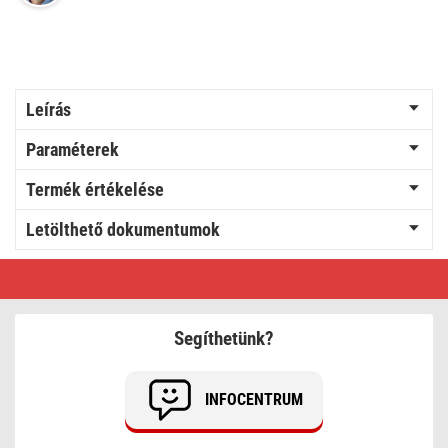
Leírás
Paraméterek
Termék értékelése
Letölthető dokumentumok
Kétoldalas
DUCT
szalag
50
mm
Segíthetünk?
/
10
m,
átlátszó
INFOCENTRUM