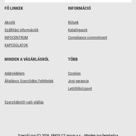
FŐ LINKEK
INFORMÁCIÓ
Akciók
Rólunk
Szállítási információk
Katalógusok
INFOCENTRUM
Compliance commitment
KAPCSOLATOK
MINDEN A VÁSÁRLÁSRÓL
TÖBB
Adatvédelem
Cookies
Általános Szerződési Feltételek
Jogi garancia
Letöltőközpont
Szerződéstől való elállás
Szerzői jog (C) 2026, EMOS CZ group a.s. - Minden jog fenntartva