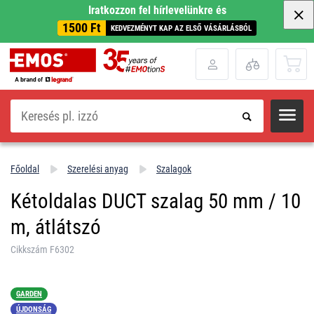
Iratkozzon fel hírlevelünkre és
1500 Ft
KEDVEZMÉNYT KAP AZ ELSŐ VÁSÁRLÁSBÓL
Keresés
Főoldal
Szerelési anyag
Szalagok
Kétoldalas DUCT szalag 50 mm / 10
m, átlátszó
Cikkszám F6302
GARDEN
ÚJDONSÁG