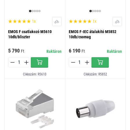
1x
1x
EMOS F csatlakozó M5610
EMOS F-IEC átalakító M5852
10db/bliszter
10db/csomag
5 790
6 190
Ft
Ft
Raktáron
Raktáron
Cikkszám: R5610
Cikkszám: R5852