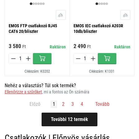
EMOS FTP csatlakozó RJ45
EMOS IEC csatlakozó A203R
CAT6 20/bliszter
10db/bliszter
3 580
2 490
Ft
Ft
Raktáron
Raktáron
Cikkszám: K0202
Cikkszám: K1331
Nehéz a választás? Túl sok termék?
Ellenőrizze a szűrőket
, mi a fontos az Ön számára
Előző
1
2
3
4
Tovább
Csatlakozók | Előnyös vásárlás