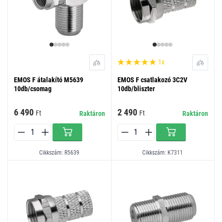
1x
EMOS F átalakító M5639
EMOS F csatlakozó 3C2V
10db/csomag
10db/bliszter
6 490
2 490
Ft
Ft
Raktáron
Raktáron
Cikkszám: R5639
Cikkszám: K7311