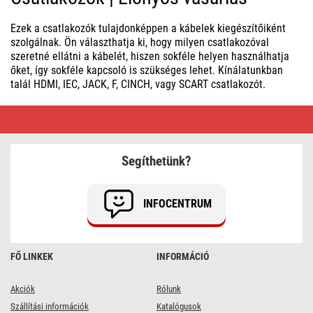
Ezek a csatlakozók tulajdonképpen a kábelek kiegészítőiként
szolgálnak. Ön választhatja ki, hogy milyen csatlakozóval
szeretné ellátni a kábelét, hiszen sokféle helyen használhatja
őket, így sokféle kapcsoló is szükséges lehet. Kínálatunkban
talál HDMI, IEC, JACK, F, CINCH, vagy SCART csatlakozót.
Csatlakozók
|
Előnyös
vásárlás
Segíthetünk?
INFOCENTRUM
FŐ LINKEK
INFORMÁCIÓ
Akciók
Rólunk
Szállítási információk
Katalógusok