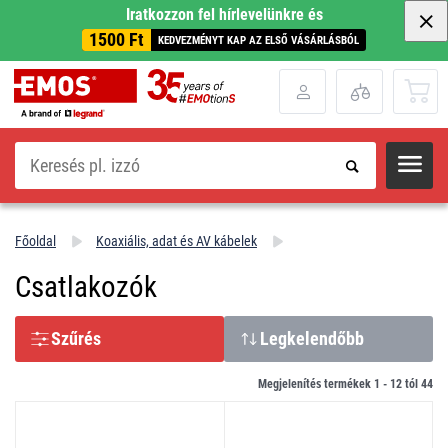
Iratkozzon fel hírlevelünkre és
1500 Ft
KEDVEZMÉNYT KAP AZ ELSŐ VÁSÁRLÁSBÓL
Keresés
Főoldal
Koaxiális, adat és AV kábelek
Csatlakozók
Szűrés
Legkelendőbb
Megjelenítés termékek 1 -
12
tól
44