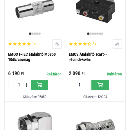
1x
8x
EMOS F-IEC átalakító M5850
EMOS Átalakító scart<-
10db/csomag
>3cinch+svhs
6 190
2 090
Ft
Ft
Raktáron
Raktáron
Cikkszám: R5850
Cikkszám: K9304