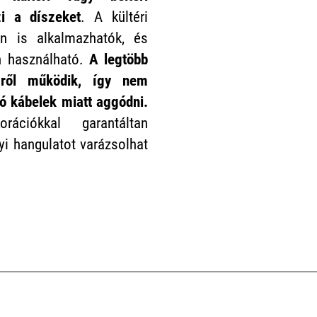
zi a díszeket
. A kültéri
en is alkalmazhatók, és
n használható.
A legtöbb
mről működik, így nem
ó kábelek miatt aggódni.
ciókkal garantáltan
yi hangulatot varázsolhat