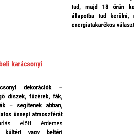
tud, majd 18 órán ker
állapotba tud kerülni,
energiatakarékos válasz
eli karácsonyi
sonyi dekorációk –
gő díszek, füzérek, fák,
urák – segítenek abban,
latos ünnepi atmoszférát
lás előtt érdemes
gy
kültéri vagy beltéri