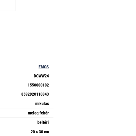
EMOS
DCWW24
1550000102
8592920110843
mikulás
meleg fehér
beltéri
20 × 30 cm