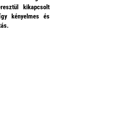
esztül kikapcsolt
 így kényelmes és
tás.