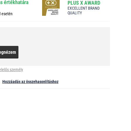
ás értékhatára
PLUS X AWARD
EXCELLENT BRAND
QUALITY
d esetén
egnézem
elelős személy
Hozzáadás az összehasonlításhoz