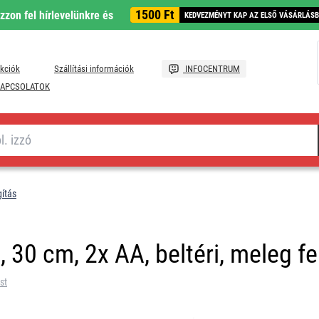
1500 Ft
ozzon fel hírlevelünkre és
KEDVEZMÉNYT KAP AZ ELSŐ VÁSÁRLÁS
kciók
Szállítási információk
INFOCENTRUM
APCSOLATOK
gítás
 30 cm, 2x AA, beltéri, meleg fe
st