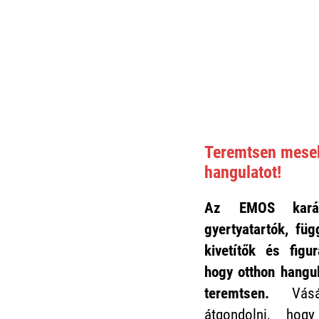
Teremtsen meseb
hangulatot!
Az EMOS karác
gyertyatartók, füg
kivetítők és fig
hogy otthon hangu
teremtsen.
Vásár
átgondolni, ho