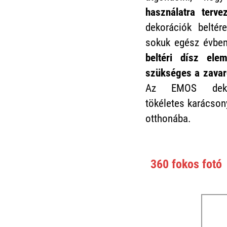
használatra terve
dekorációk beltér
sokuk egész évbe
beltéri dísz ele
szükséges a zavar
Az EMOS dekorá
tökéletes karácson
otthonába.
360 fokos fotó