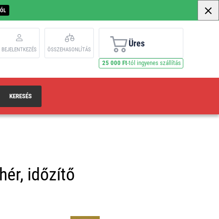
BÓL
Üres
BEJELENTKEZÉS
ÖSSZEHASONLÍTÁS
25 000 Ft
-tól ingyenes szállítás
KERESÉS
hér, időzítő