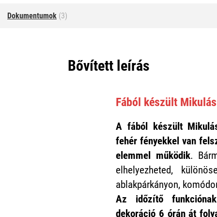
Dokumentumok
(3)
Bővített leírás
Fából készült Mikulás
A fából készült Mikulá
fehér fényekkel van fels
elemmel működik
. Bárm
elhelyezheted, különö
ablakpárkányon, komódon
Az időzítő funkcióna
dekoráció 6 órán át foly