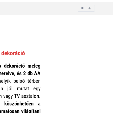
FEL
 dekoráció
s dekoráció meleg
zerelve, és 2 db AA
elyik belső térben
sen jól mutat egy
 vagy TV asztalon.
k köszönhetően a
amatosan világítani