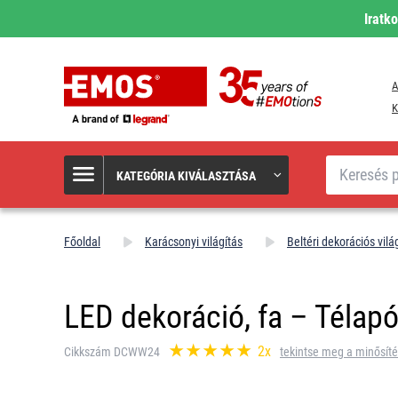
Iratk
A
K
Keresés
KATEGÓRIA KIVÁLASZTÁSA
Főoldal
Karácsonyi világítás
Beltéri dekorációs vilá
LED dekoráció, fa – Télapó,
2x
Cikkszám DCWW24
tekintse meg a minősíté