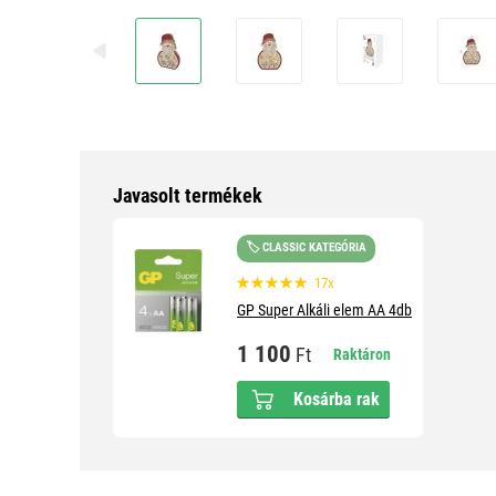
Javasolt termékek
🏷️ CLASSIC KATEGÓRIA
17x
GP Super Alkáli elem AA 4db
1 100
Ft
Raktáron
Kosárba rak