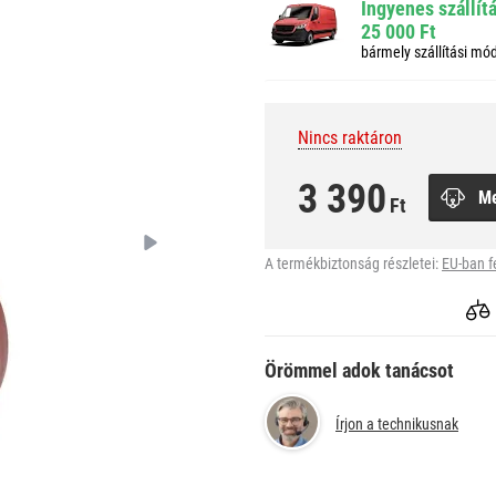
Ingyenes szállít
25 000 Ft
bármely szállítási mó
Nincs raktáron
3 390
M
Ft
A termékbiztonság részletei:
EU-ban f
Örömmel adok tanácsot
Írjon a technikusnak