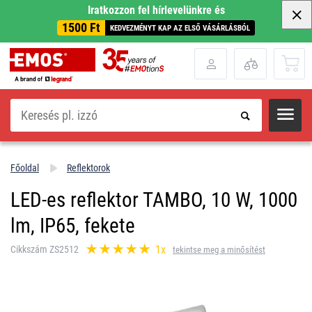
Iratkozzon fel hírlevelünkre és
1500 Ft
KEDVEZMÉNYT KAP AZ ELSŐ VÁSÁRLÁSBÓL
Keresés
Főoldal
Reflektorok
LED-es reflektor TAMBO, 10 W, 1000
lm, IP65, fekete
1x
Cikkszám ZS2512
tekintse meg a minősítést