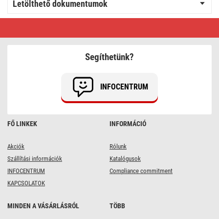
Letölthető dokumentumok
LED-
es
reflektor
TAMBO,
10
Segíthetünk?
W,
1000
lm,
IP65,
INFOCENTRUM
fekete
FŐ LINKEK
INFORMÁCIÓ
Akciók
Rólunk
Szállítási információk
Katalógusok
INFOCENTRUM
Compliance commitment
KAPCSOLATOK
MINDEN A VÁSÁRLÁSRÓL
TÖBB