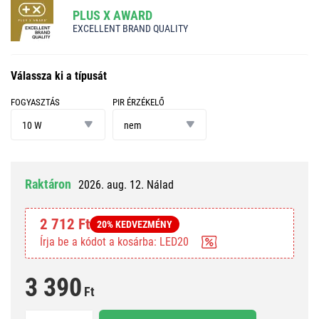
PLUS X AWARD
EXCELLENT BRAND QUALITY
Válassza ki a típusát
FOGYASZTÁS
PIR ÉRZÉKELŐ
fogyasztás
PIR
érzékelő
10 W
nem
Raktáron
2026. aug. 12. Nálad
2 712 Ft
20% KEDVEZMÉNY
Írja be a kódot a kosárba: LED20
3 390
Ft