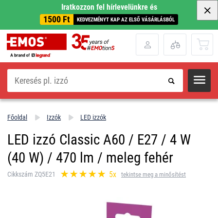
Iratkozzon fel hírlevelünkre és
1500 Ft
KEDVEZMÉNYT KAP AZ ELSŐ VÁSÁRLÁSBÓL
Keresés
Főoldal
Izzók
LED izzók
LED izzó Classic A60 / E27 / 4 W
(40 W) / 470 lm / meleg fehér
5x
Cikkszám ZQ5E21
tekintse meg a minősítést