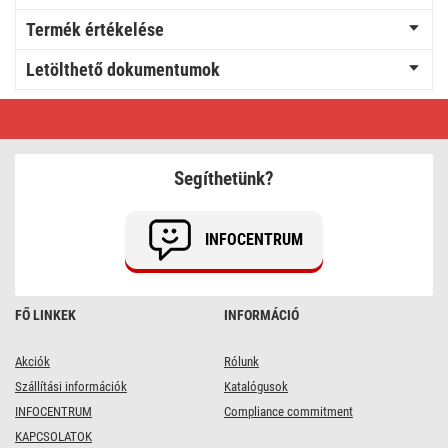
Termék értékelése
Letölthető dokumentumok
LED
izzó
Classic
A60
/
Segíthetünk?
E27
/
4
W
INFOCENTRUM
(40
W)
/
470
lm
FŐ LINKEK
INFORMÁCIÓ
/
meleg
fehér
Akciók
Rólunk
Szállítási információk
Katalógusok
INFOCENTRUM
Compliance commitment
KAPCSOLATOK