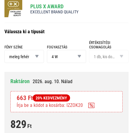
PLUS X AWARD
EXCELLENT BRAND QUALITY
Válassza ki a típusát
ÉRTÉKESÍTÉSI
FÉNY SZÍNE
FOGYASZTÁS
CSOMAGOLÁS
fény
fogyasztás
értékesítési
színe
csomagolás
meleg fehér
4 W
1 db, kis doboz
Raktáron
2026. aug. 10. Nálad
663 Ft
20% KEDVEZMÉNY
Írja be a kódot a kosárba: IZZOK20
829
Ft