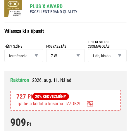
PLUS X AWARD
EXCELLENT BRAND QUALITY
Válassza ki a típusát
ÉRTÉKESÍTÉSI
FÉNY SZÍNE
FOGYASZTÁS
CSOMAGOLÁS
fény
fogyasztás
értékesítési
színe
csomagolás
természetes fehér
7 W
1 db, kis doboz
Raktáron
2026. aug. 11. Nálad
727 Ft
20% KEDVEZMÉNY
Írja be a kódot a kosárba: IZZOK20
909
Ft