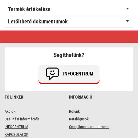
Termék értékelése
Letölthető dokumentumok
LED
izzó
Classic
A60
/
Segíthetünk?
E27
/
7
W
INFOCENTRUM
(60
W)
/
806
lm
FŐ LINKEK
INFORMÁCIÓ
/
Természetes
fehér
Akciók
Rólunk
Szállítási információk
Katalógusok
INFOCENTRUM
Compliance commitment
KAPCSOLATOK