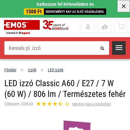
Iratkozzon fel hírlevelünkre és
1500 Ft
KEDVEZMÉNYT KAP AZ ELSŐ VÁSÁRLÁSBÓL
Keresés
Főoldal
Izzók
LED izzók
LED izzó Classic A60 / E27 / 7 W
(60 W) / 806 lm / Természetes fehér
4x
Cikkszám ZQ5E43
tekintse meg a minősítést