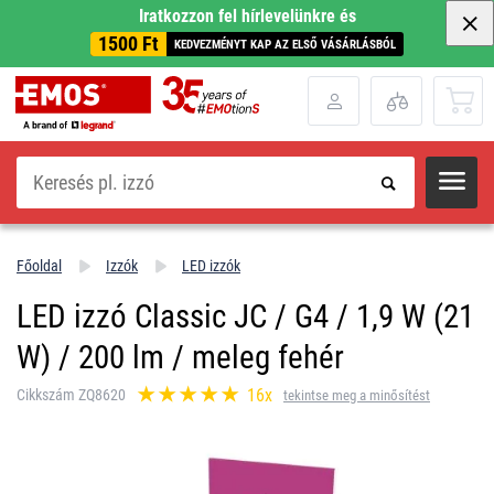
Iratkozzon fel hírlevelünkre és
1500 Ft
KEDVEZMÉNYT KAP AZ ELSŐ VÁSÁRLÁSBÓL
Keresés
Főoldal
Izzók
LED izzók
LED izzó Classic JC / G4 / 1,9 W (21
W) / 200 lm / meleg fehér
16x
Cikkszám ZQ8620
tekintse meg a minősítést