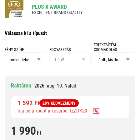
PLUS X AWARD
EXCELLENT BRAND QUALITY
Válassza ki a típusát
ÉRTÉKESÍTÉSI
FÉNY SZÍNE
FOGYASZTÁS
CSOMAGOLÁS
fény
fogyasztás
értékesítési
színe
csomagolás
meleg fehér
1,9 W
1 db, kis doboz
Raktáron
2026. aug. 10. Nálad
1 592 Ft
20% KEDVEZMÉNY
Írja be a kódot a kosárba: IZZOK20
1 990
Ft