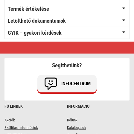
Termék értékelése
Letölthető dokumentumok
GYIK – gyakori kérdések
LED
izzó
Classic
JC
/
Segíthetünk?
G4
/
1,9
W
INFOCENTRUM
(21
W)
/
200
lm
FŐ LINKEK
INFORMÁCIÓ
/
meleg
fehér
Akciók
Rólunk
Szállítási információk
Katalógusok