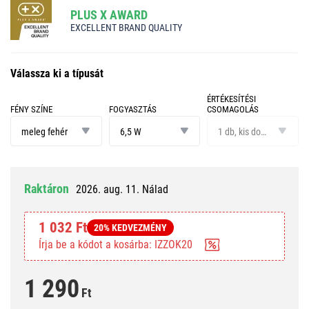
PLUS X AWARD
EXCELLENT BRAND QUALITY
Válassza ki a típusát
ÉRTÉKESÍTÉSI
FÉNY SZÍNE
FOGYASZTÁS
CSOMAGOLÁS
fény
fogyasztás
értékesítési
színe
csomagolás
meleg fehér
6,5 W
1 db, kis doboz
Raktáron
2026. aug. 11. Nálad
1 032 Ft
20% KEDVEZMÉNY
Írja be a kódot a kosárba: IZZOK20
1 290
Ft