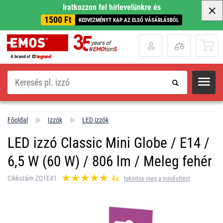
Iratkozzon fel hírlevelünkre és
1500 Ft
KEDVEZMÉNYT KAP AZ ELSŐ VÁSÁRLÁSBÓL
Keresés
Főoldal
Izzók
LED izzók
LED izzó Classic Mini Globe / E14 /
6,5 W (60 W) / 806 lm / Meleg fehér
4x
Cikkszám ZQ1E41
tekintse meg a minősítést