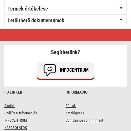
Termék értékelése
Letölthető dokumentumok
LED
izzó
Classic
Mini
Globe
Segíthetünk?
/
E14
/
6,5
INFOCENTRUM
W
(60
W)
/
806
FŐ LINKEK
INFORMÁCIÓ
lm
/
Meleg
fehér
Akciók
Rólunk
Szállítási információk
Katalógusok
INFOCENTRUM
Compliance commitment
KAPCSOLATOK