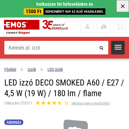
Iratkozzon fel hírlevelünkre és
1500 Ft
KEDVEZMÉNYT KAP AZ ELSŐ VÁSÁRLÁSBÓL
Keresés
Főoldal
Izzók
LED izzók
LED izzó DECO SMOKED A60 / E27 /
4,5 W (19 W) / 180 lm / flame
3x
Cikkszám Z55311
tekintse meg a minősítést
ÚJDONSÁG