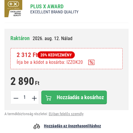
PLUS X AWARD
EXCELLENT BRAND QUALITY
Raktáron
2026. aug. 12. Nálad
2 312 Ft
20% KEDVEZMÉNY
Írja be a kódot a kosárba: IZZOK20
2 890
Ft
Hozzáadás a kosárhoz
A termékbiztonság részletei:
EU-ban felelős személy
Hozzáadás az összehasonlításhoz