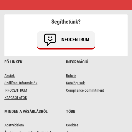
LED
izzó
DECO
SMOKED
A60
Segíthetünk?
/
E27
/
4,5
INFOCENTRUM
W
(19
W)
/
180
FŐ LINKEK
INFORMÁCIÓ
lm
/
flame
Akciók
Rólunk
Szállítási információk
Katalógusok
INFOCENTRUM
Compliance commitment
KAPCSOLATOK
MINDEN A VÁSÁRLÁSRÓL
TÖBB
Adatvédelem
Cookies