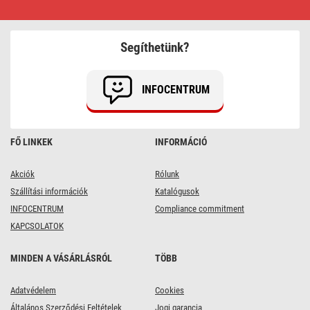
izzó
DECO
SMOKED
G95
Segíthetünk?
/
E27
/
4,5
INFOCENTRUM
W
(19
W)
/
180
FŐ LINKEK
INFORMÁCIÓ
lm
/
flame
Akciók
Rólunk
Szállítási információk
Katalógusok
INFOCENTRUM
Compliance commitment
KAPCSOLATOK
MINDEN A VÁSÁRLÁSRÓL
TÖBB
Adatvédelem
Cookies
Általános Szerződési Feltételek
Jogi garancia