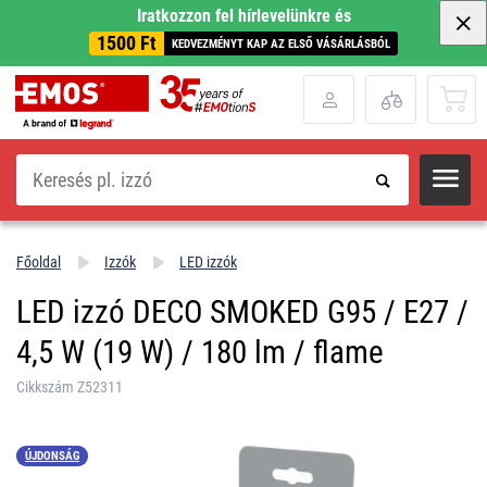
Iratkozzon fel hírlevelünkre és
1500 Ft
KEDVEZMÉNYT KAP AZ ELSŐ VÁSÁRLÁSBÓL
Keresés
Főoldal
Izzók
LED izzók
LED izzó DECO SMOKED G95 / E27 /
4,5 W (19 W) / 180 lm / flame
Cikkszám Z52311
ÚJDONSÁG