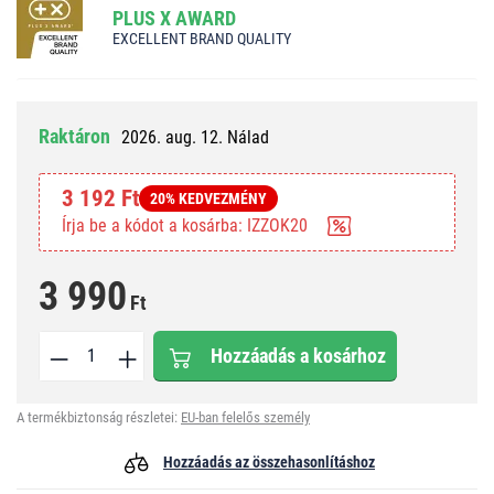
PLUS X AWARD
EXCELLENT BRAND QUALITY
Raktáron
2026. aug. 12. Nálad
3 192 Ft
20% KEDVEZMÉNY
Írja be a kódot a kosárba: IZZOK20
3 990
Ft
Hozzáadás a kosárhoz
A termékbiztonság részletei:
EU-ban felelős személy
Hozzáadás az összehasonlításhoz