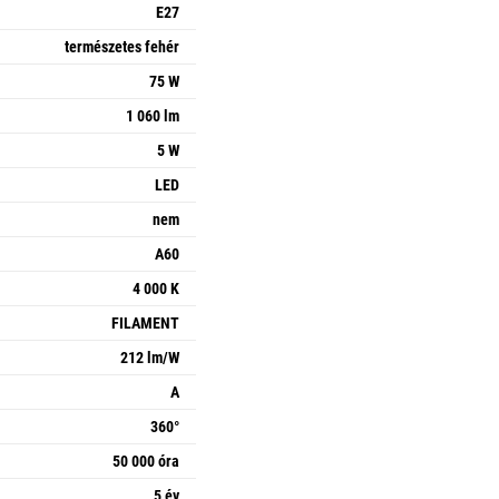
E27
természetes fehér
75 W
1 060 lm
5 W
LED
nem
A60
4 000 K
FILAMENT
212 lm/W
A
360°
50 000 óra
5 év