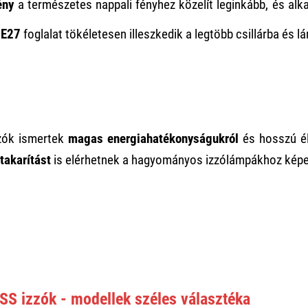
ény
a természetes nappali fényhez közelít leginkább, és al
s
E27
foglalat tökéletesen illeszkedik a legtöbb csillárba és 
zók ismertek
magas energiahatékonyságukról
és hosszú él
akarítást
is elérhetnek a hagyományos izzólámpákhoz képe
SS izzók - modellek széles választéka