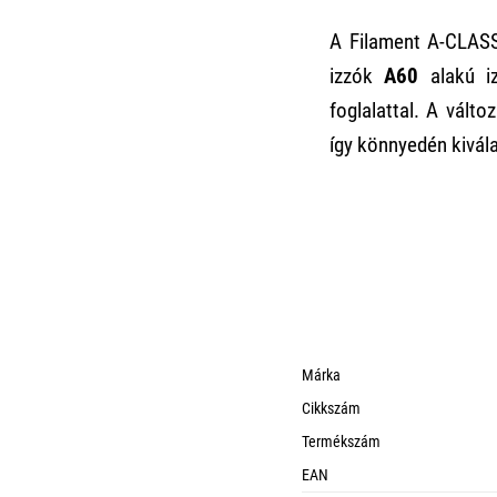
A Filament A-CLASS 
izzók
A60
alakú i
foglalattal. A vált
így könnyedén kivála
Márka
Cikkszám
Termékszám
EAN