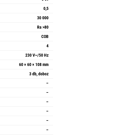
0,5
30 000
Ra >80
COB
4
230 V~/50 Hz
60 × 60 × 108 mm
3 db, doboz
–
–
–
–
–
–