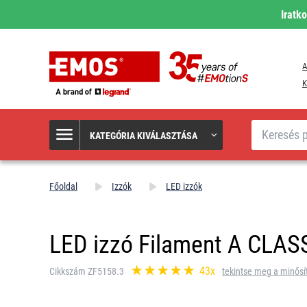
Iratk
A
K
Keresés
KATEGÓRIA KIVÁLASZTÁSA
Főoldal
Izzók
LED izzók
LED izzó Filament A CLASS
43x
Cikkszám ZF5158.3
tekintse meg a minősí