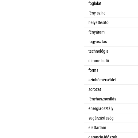
foglalat
fény színe
helyettesítő
fényáram
fogyasztás
technológia
dimmelhető
forma
színhőmérséklet
sorozat
fényhasznosítás
energiaosztály
sugárzási szög
élettartam
garancia-időszak