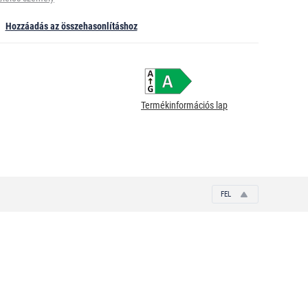
Hozzáadás az összehasonlításhoz
Termékinformációs lap
FEL