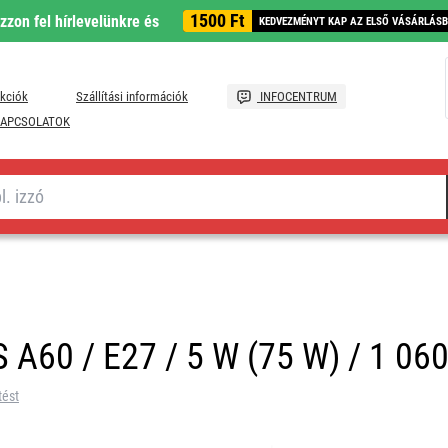
1500 Ft
ozzon fel hírlevelünkre és
KEDVEZMÉNYT KAP AZ ELSŐ VÁSÁRLÁS
kciók
Szállítási információk
INFOCENTRUM
APCSOLATOK
 A60 / E27 / 5 W (75 W) / 1 060
tést