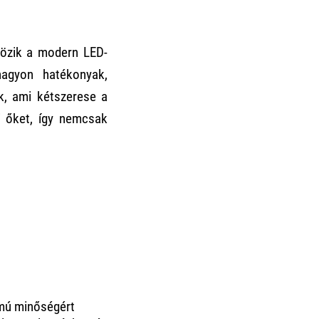
vözik a modern LED-
nagyon hatékonyak,
k, ami kétszerese a
ni őket, így nemcsak
mú minőségért