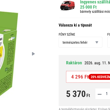
Ingyenes szállít
25 000 Ft
bármely szállítási mó
Válassza ki a típusát
FÉNY SZÍNE
F
fény
f
színe
természetes fehér
Raktáron
2026. aug. 11. 
4 296 Ft
20% KEDVEZ
5 370
Ft
A termékbiztonság részletei:
EU-ban f