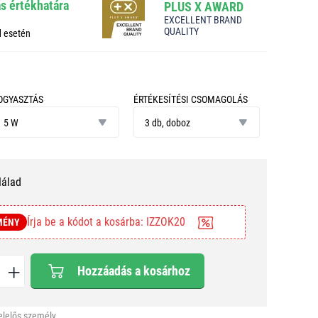
ás értékhatára
PLUS X AWARD
EXCELLENT BRAND
QUALITY
d esetén
OGYASZTÁS
ÉRTÉKESÍTÉSI CSOMAGOLÁS
ogyasztás
értékesítési
5 W
csomagolás
3 db, doboz
Nálad
Írja be a kódot a kosárba: IZZOK20
MÉNY
Hozzáadás a kosárhoz
elelős személy