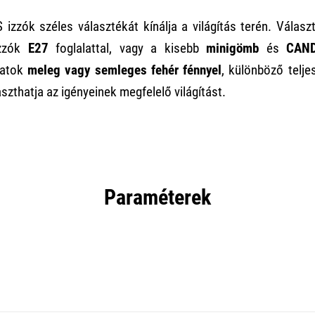
izzók széles választékát kínálja a világítás terén. Vála
zzók
E27
foglalattal, vagy a kisebb
minigömb
és
CAN
ozatok
meleg vagy semleges fehér fénnyel
, különböző telj
szthatja az igényeinek megfelelő világítást.
Paraméterek