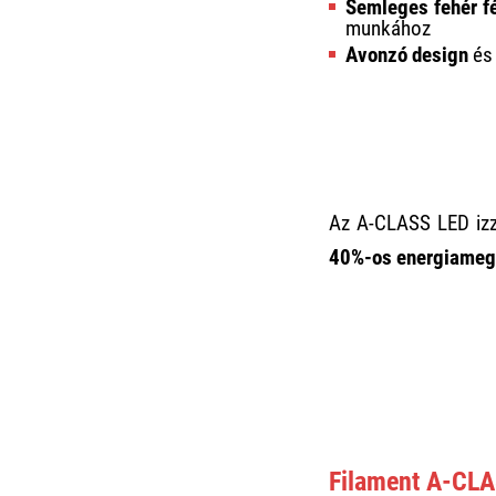
Semleges fehér f
munkához
Avonzó design
é
Az A-CLASS LED iz
40%-os energiamegt
Filament A-CLA