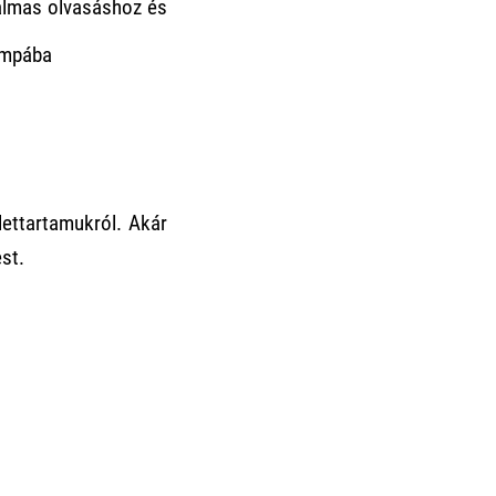
kalmas olvasáshoz és
lámpába
ettartamukról. Akár
st.