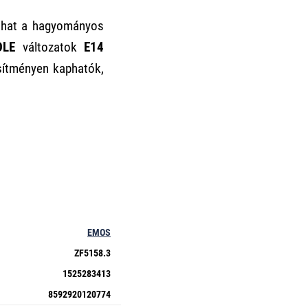
szthat a hagyományos
DLE
változatok
E14
esítményen kaphatók,
EMOS
ZF5158.3
1525283413
8592920120774