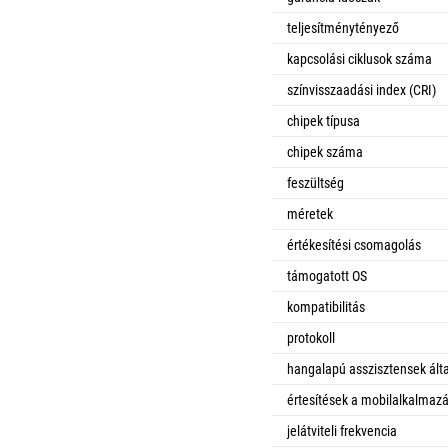
teljesítménytényező
kapcsolási ciklusok száma
színvisszaadási index (CRI)
chipek típusa
chipek száma
feszültség
méretek
értékesítési csomagolás
támogatott OS
kompatibilitás
protokoll
hangalapú asszisztensek álta
értesítések a mobilalkalmaz
jelátviteli frekvencia