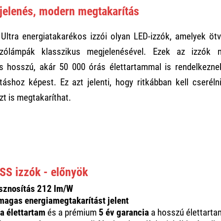
jelenés, modern megtakarítás
 Ultra energiatakarékos izzói olyan LED-izzók, amelyek öt
zzólámpák klasszikus megjelenésével. Ezek az izzók 
s hosszú, akár 50 000 órás élettartammal is rendelkezne
áshoz képest. Ez azt jelenti, hogy ritkábban kell cserél
zt is megtakaríthat.
SS izzók - előnyök
sznosítás 212 lm/W
magas energiamegtakarítást jelent
a élettartam
és a prémium
5 év garancia
a hosszú élettarta