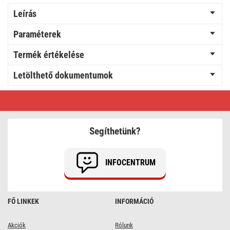
Leírás
Paraméterek
Termék értékelése
Letölthető dokumentumok
LED
izzó
Filament
A60
A
Segíthetünk?
CLASS
/
E27
/
INFOCENTRUM
3,8
W
(60
W)
/
FŐ LINKEK
INFORMÁCIÓ
806
lm
/
természetes
Akciók
Rólunk