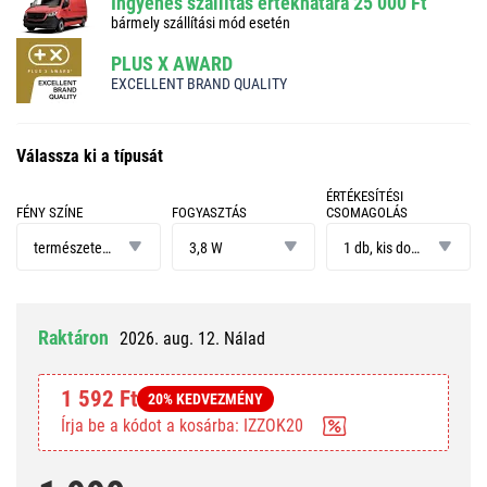
Ingyenes szállítás értékhatára 25 000 Ft
bármely szállítási mód esetén
PLUS X AWARD
EXCELLENT BRAND QUALITY
Válassza ki a típusát
ÉRTÉKESÍTÉSI
FÉNY SZÍNE
FOGYASZTÁS
CSOMAGOLÁS
fény
fogyasztás
értékesítési
színe
csomagolás
természetes fehér
3,8 W
1 db, kis doboz
Raktáron
2026. aug. 12. Nálad
1 592 Ft
20% KEDVEZMÉNY
Írja be a kódot a kosárba: IZZOK20