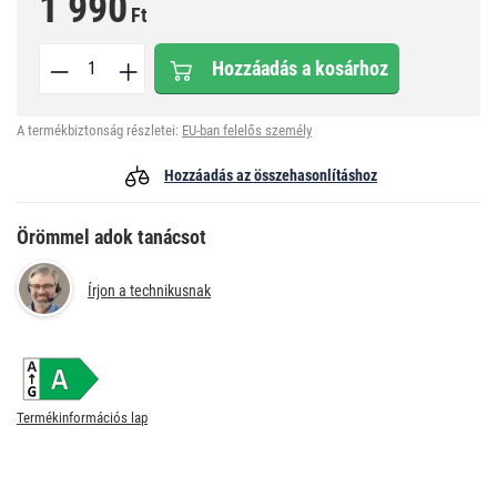
1 990
Ft
Hozzáadás a kosárhoz
A termékbiztonság részletei:
EU-ban felelős személy
Hozzáadás az összehasonlításhoz
Örömmel adok tanácsot
Írjon a technikusnak
Termékinformációs lap