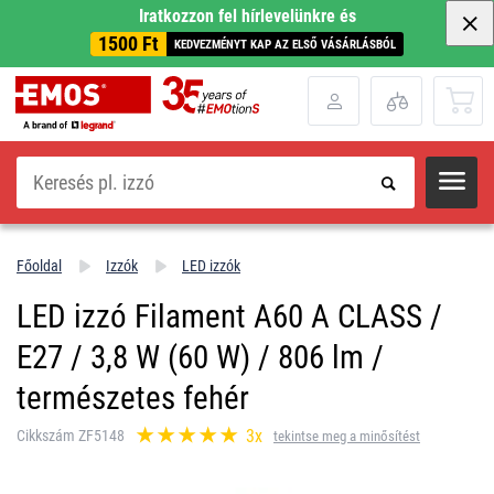
Iratkozzon fel hírlevelünkre és
1500 Ft
KEDVEZMÉNYT KAP AZ ELSŐ VÁSÁRLÁSBÓL
Keresés
Főoldal
Izzók
LED izzók
LED izzó Filament A60 A CLASS /
E27 / 3,8 W (60 W) / 806 lm /
természetes fehér
3x
Cikkszám ZF5148
tekintse meg a minősítést