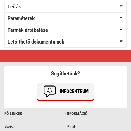
Leírás
Paraméterek
Termék értékelése
Letölthető dokumentumok
LED
izzó
Filament
A60
A
Segíthetünk?
CLASS/
E27
/
5
INFOCENTRUM
W
(75
W)
/
1
FŐ LINKEK
INFORMÁCIÓ
060
lm
/
meleg
Akciók
Rólunk