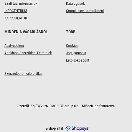
fehér
Szállítási információk
Katalógusok
INFOCENTRUM
Compliance commitment
KAPCSOLATOK
MINDEN A VÁSÁRLÁSRÓL
TÖBB
Adatvédelem
Cookies
Általános Szerződési Feltételek
Jogi garancia
Letöltőközpont
Szerződéstől való elállás
Szerzői jog (C) 2026, EMOS CZ group a.s. - Minden jog fenntartva
E-shop által