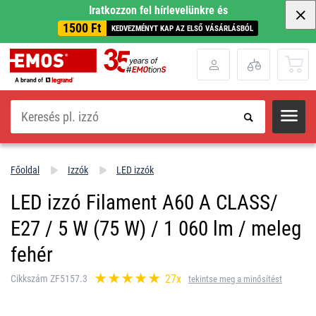
Iratkozzon fel hírlevelünkre és
1500 Ft
KEDVEZMÉNYT KAP AZ ELSŐ VÁSÁRLÁSBÓL
Keresés
Főoldal
Izzók
LED izzók
LED izzó Filament A60 A CLASS/
E27 / 5 W (75 W) / 1 060 lm / meleg
fehér
27x
Cikkszám ZF5157.3
tekintse meg a minősítést