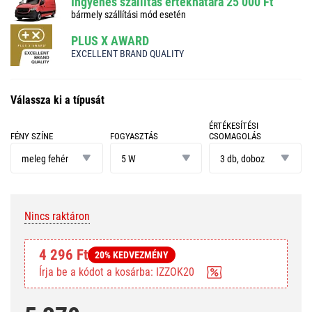
Ingyenes szállítás értékhatára 25 000 Ft
bármely szállítási mód esetén
PLUS X AWARD
EXCELLENT BRAND QUALITY
Válassza ki a típusát
ÉRTÉKESÍTÉSI
FÉNY SZÍNE
FOGYASZTÁS
CSOMAGOLÁS
fény
fogyasztás
értékesítési
színe
csomagolás
meleg fehér
5 W
3 db, doboz
Nincs raktáron
4 296 Ft
20% KEDVEZMÉNY
Írja be a kódot a kosárba: IZZOK20