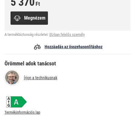
5 370
Ft
Megnézem
A termékbiztonság részletei:
EU-ban felelős személy
Hozzáadás az összehasonlításhoz
Örömmel adok tanácsot
Írjon a technikusnak
Termékinformációs lap