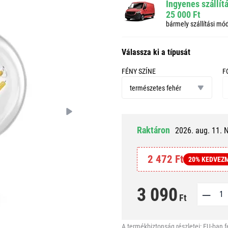
Ingyenes szállít
25 000 Ft
bármely szállítási mó
Válassza ki a típusát
FÉNY SZÍNE
F
fény
f
színe
természetes fehér
Raktáron
2026. aug. 11. 
2 472 Ft
20% KEDVEZ
3 090
Ft
A termékbiztonság részletei:
EU-ban f