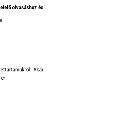
elelő olvasáshoz és
ba
ettartamukról. Akár
st.