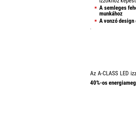
izzókhoz képest
A semleges feh
munkához
A vonzó design
.
Az A-CLASS LED iz
40%-os energiamegt