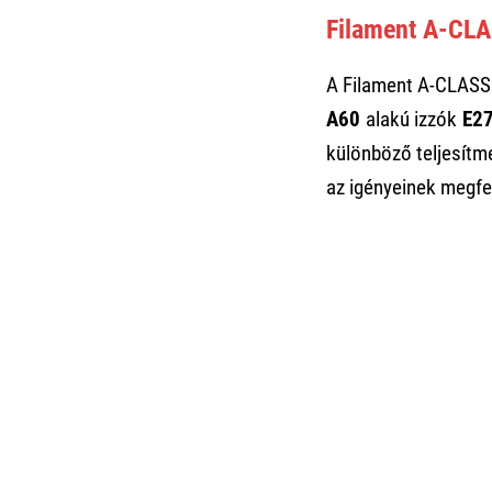
Filament A-CLA
A Filament A-CLASS 
A60
alakú izzók
E2
különböző teljesít
az igényeinek megfel