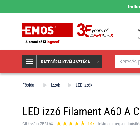
Iratk
A
K
Keresés
KATEGÓRIA KIVÁLASZTÁSA
Főoldal
Izzók
LED izzók
LED izzó Filament A60 A C
14x
Cikkszám ZF5168
tekintse meg a minősíté