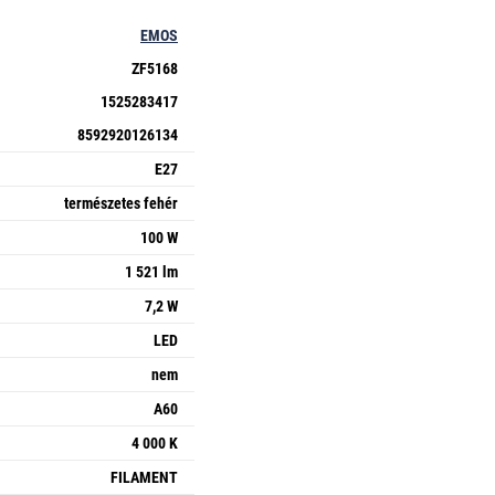
EMOS
ZF5168
1525283417
8592920126134
E27
természetes fehér
100 W
1 521 lm
7,2 W
LED
nem
A60
4 000 K
FILAMENT