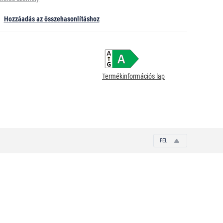
Hozzáadás az összehasonlításhoz
Termékinformációs lap
FEL