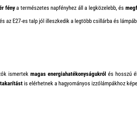
ér fény
a természetes napfényhez áll a legközelebb, és
megf
és az E27-es talp jól illeszkedik a legtöbb csillárba és lámpá
zók ismertek
magas energiahatékonyságukról
és hosszú él
akarítást
is elérhetnek a hagyományos izzólámpákhoz képe