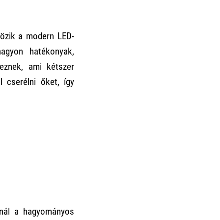
vözik a modern LED-
nagyon hatékonyak,
eznek, ami kétszer
 cserélni őket, így
nál a hagyományos