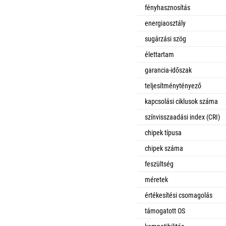
fényhasznosítás
energiaosztály
sugárzási szög
élettartam
garancia-időszak
teljesítménytényező
kapcsolási ciklusok száma
színvisszaadási index (CRI)
chipek típusa
chipek száma
feszültség
méretek
értékesítési csomagolás
támogatott OS