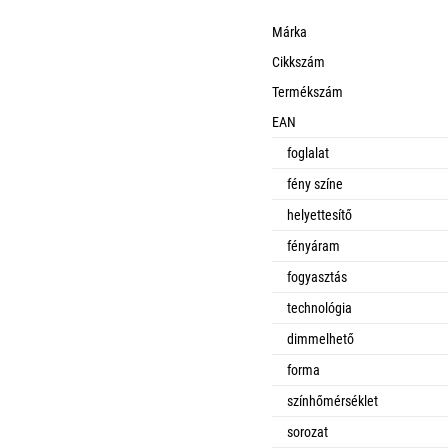
Márka
Cikkszám
Termékszám
EAN
foglalat
fény színe
helyettesítő
fényáram
fogyasztás
technológia
dimmelhető
forma
színhőmérséklet
sorozat