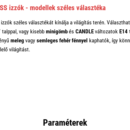
SS izzók - modellek széles választéka
izzók széles választékát kínálja a világítás terén. Választh
7
talppal, vagy kisebb
minigömb
és
CANDLE
változatok
E14
t
ményű
meleg
vagy
semleges fehér fénnyel
kaphatók, így könn
elő világítást.
Paraméterek