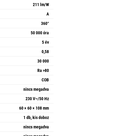
211 lm/W
A
360°
50 000 óra
5 év
0,58
30 000
Ra >80
COB
nincs megadva
230 V~/50 Hz
60 × 60 × 108 mm
1 db, kis doboz
nincs megadva