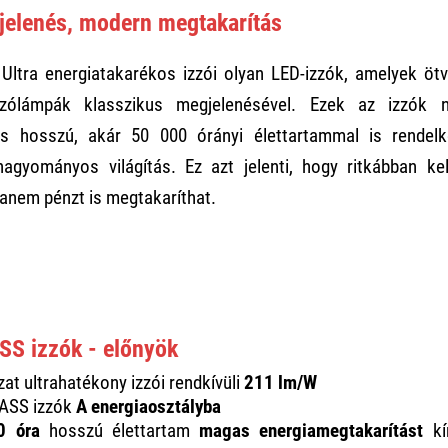
jelenés, modern megtakarítás
 Ultra energiatakarékos izzói olyan LED-izzók, amelyek öt
zzólámpák klasszikus megjelenésével. Ezek az izzók 
és hosszú, akár 50 000 órányi élettartammal is rendelk
agyományos világítás. Ez azt jelenti, hogy ritkábban kell
anem pénzt is megtakaríthat.
SS izzók - előnyök
at ultrahatékony izzói rendkívüli
211 lm/W
LASS izzók
A energiaosztályba
0 óra
hosszú élettartam
magas energiamegtakarítást
kí