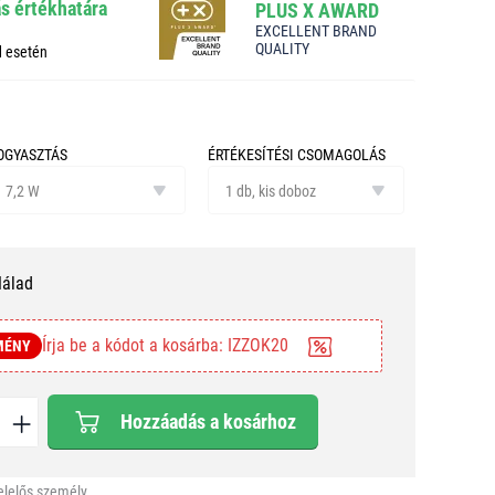
ás értékhatára
PLUS X AWARD
EXCELLENT BRAND
QUALITY
d esetén
OGYASZTÁS
ÉRTÉKESÍTÉSI CSOMAGOLÁS
ogyasztás
értékesítési
7,2 W
csomagolás
1 db, kis doboz
Nálad
Írja be a kódot a kosárba: IZZOK20
MÉNY
Hozzáadás a kosárhoz
elelős személy