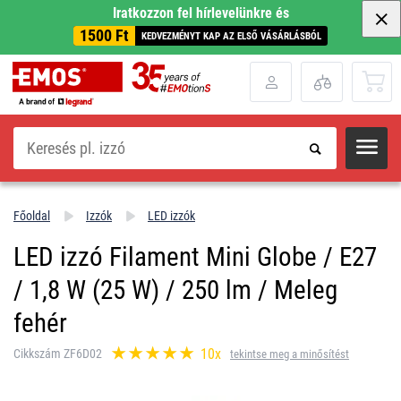
Iratkozzon fel hírlevelünkre és
1500 Ft
KEDVEZMÉNYT KAP AZ ELSŐ VÁSÁRLÁSBÓL
Keresés
Főoldal
Izzók
LED izzók
LED izzó Filament Mini Globe / E27
/ 1,8 W (25 W) / 250 lm / Meleg
fehér
10x
Cikkszám ZF6D02
tekintse meg a minősítést