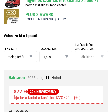
Ingyenes szállítás értékhatára 25 000 Ft
bármely szállítási mód esetén
PLUS X AWARD
EXCELLENT BRAND QUALITY
Válassza ki a típusát
ÉRTÉKESÍTÉSI
FÉNY SZÍNE
FOGYASZTÁS
CSOMAGOLÁS
fény
fogyasztás
értékesítési
színe
csomagolás
meleg fehér
1,8 W
1 db, kis doboz
Raktáron
2026. aug. 11. Nálad
872 Ft
20% KEDVEZMÉNY
Írja be a kódot a kosárba: IZZOK20