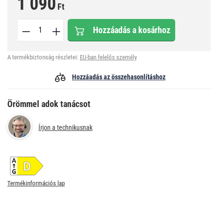
1 090
Ft
Hozzáadás a kosárhoz
A termékbiztonság részletei:
EU-ban felelős személy
Hozzáadás az összehasonlításhoz
Örömmel adok tanácsot
Írjon a technikusnak
Termékinformációs lap