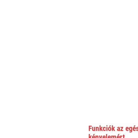
Funkciók az egé
kényelemért