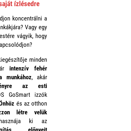
saját ízlésedre
djon koncentrálni a
nkákjára? Vagy egy
estére vágyik, hogy
kapcsolódjon?
kiegészítője minden
kár
intenzív fehér
 a munkához
, akár
fényre az esti
 GoSmart izzók
 Önhöz
és az otthon
zzon létre velük
sznája ki az
gítás előnyeit