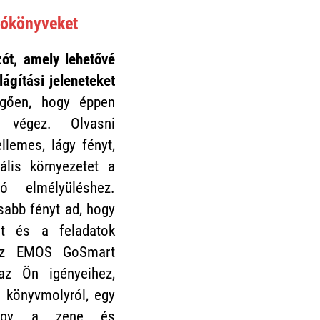
tókönyveket
zót, amely lehetővé
lágítási jeleneteket
gően, hogy éppen
t végez. Olvasni
llemes, lágy fényt,
ális környezetet a
ó elmélyüléshez.
sabb fényt ad, hogy
ót és a feladatok
 Az EMOS GoSmart
az Ön igényeihez,
i könyvmolyról, egy
 vagy a zene és