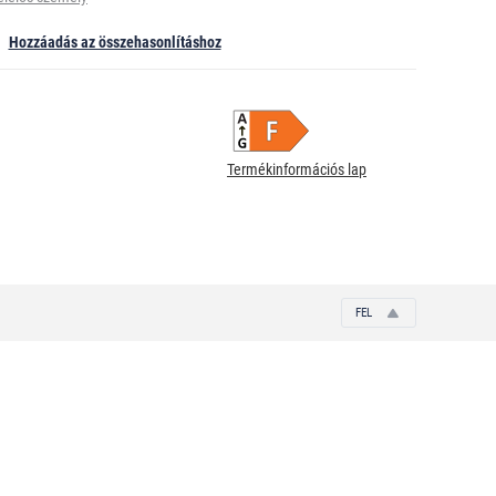
Hozzáadás az összehasonlításhoz
Termékinformációs lap
FEL