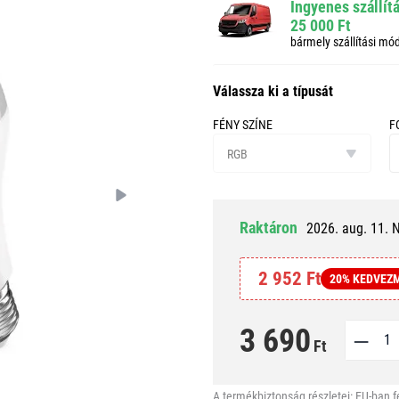
Ingyenes szállít
25 000 Ft
bármely szállítási mó
Válassza ki a típusát
FÉNY SZÍNE
F
fény
f
színe
RGB
Raktáron
2026. aug. 11. 
2 952 Ft
20% KEDVEZ
3 690
Ft
A termékbiztonság részletei:
EU-ban f