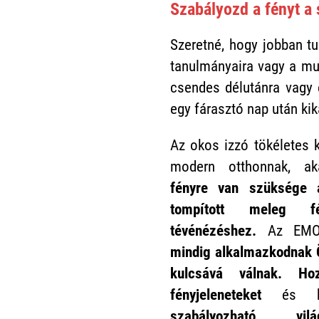
Szabályozd a fényt a 
Szeretné, hogy jobban tu
tanulmányaira vagy a mu
csendes délutánra vagy 
egy fárasztó nap után ki
Az okos izzó tökéletes 
modern otthonnak, a
fényre van szüksége
tompított meleg 
tévénézéshez.
Az EMOS
mindig alkalmazkodnak
kulcsává válnak.
Ho
fényjeleneteket
és ha
szabályozható vilá