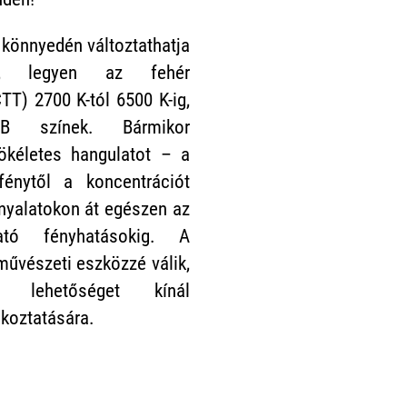
 könnyedén változtathatja
, legyen az fehér
TT) 2700 K-tól 6500 K-ig,
 színek. Bármikor
ökéletes hangulatot – a
fénytől a koncentrációt
nyalatokon át egészen az
tató fényhatásokig. A
 művészeti eszközzé válik,
n lehetőséget kínál
akoztatására.