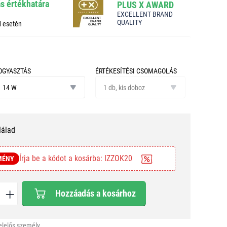
ás értékhatára
PLUS X AWARD
EXCELLENT BRAND
QUALITY
d esetén
OGYASZTÁS
ÉRTÉKESÍTÉSI CSOMAGOLÁS
ogyasztás
értékesítési
14 W
csomagolás
1 db, kis doboz
Nálad
Írja be a kódot a kosárba: IZZOK20
MÉNY
Hozzáadás a kosárhoz
elelős személy