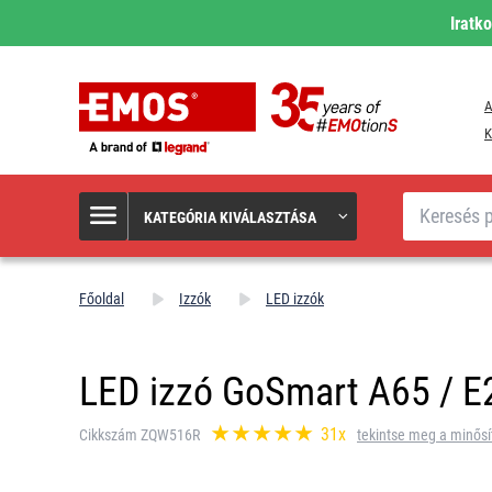
Iratk
A
K
Keresés
KATEGÓRIA KIVÁLASZTÁSA
Főoldal
Izzók
LED izzók
LED izzó GoSmart A65 / E2
31x
Cikkszám ZQW516R
tekintse meg a minősí