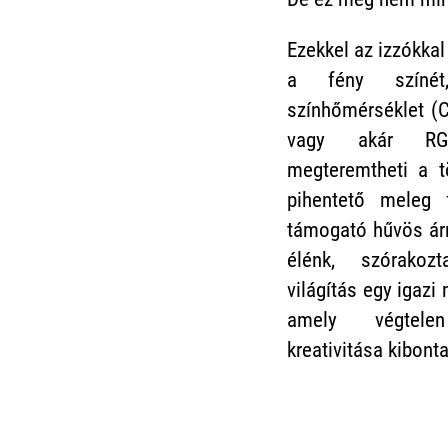
Ezekkel az izzókkal
a fény színét
színhőmérséklet (C
vagy akár RGB
megteremtheti a t
pihentető meleg 
támogató hűvös ár
élénk, szórakoz
világítás egy igazi
amely végtele
kreativitása kibont