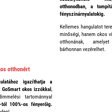
otthonodban, a tompít
fényszínárnyalatokig.
Kellemes hangulatot ter
minőségi, hanem okos vil
otthonának, amelyet
bárhonnan vezérelhet.
os otthonért
latához igazíthatja a
S GoSmart okos izzókkal
,
immelési tartománnyal
-tól 100%-os fényerőig.
nden!