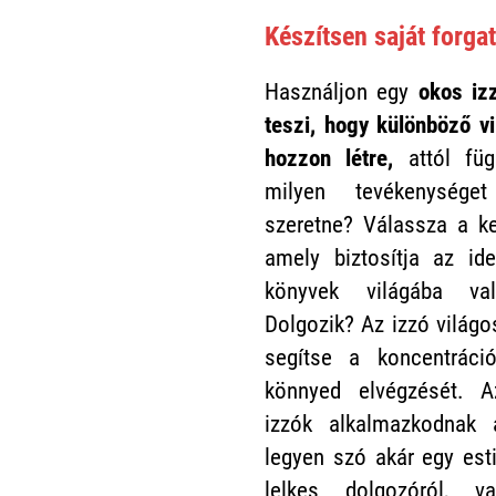
Készítsen saját forga
Használjon egy
okos iz
teszi, hogy különböző vi
hozzon létre,
attól füg
milyen tevékenysége
szeretne? Válassza a ke
amely biztosítja az ide
könyvek világába val
Dolgozik? Az izzó világo
segítse a koncentráci
könnyed elvégzését.
izzók alkalmazkodnak 
legyen szó akár egy est
lelkes dolgozóról,