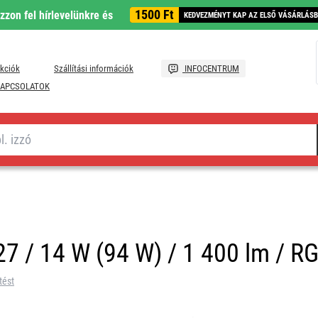
1500 Ft
ozzon fel hírlevelünkre és
KEDVEZMÉNYT KAP AZ ELSŐ VÁSÁRLÁS
kciók
Szállítási információk
INFOCENTRUM
APCSOLATOK
7 / 14 W (94 W) / 1 400 lm / RG
tést