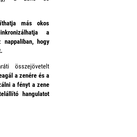
síthatja más okos
nkronizálhatja a
 nappaliban, hogy
.
áti összejövetelt
eagál a zenére és a
álni a fényt a zene
elállító hangulatot