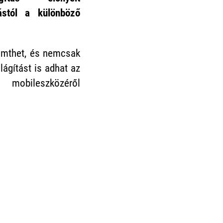
ástól a különböző
emthet, és nemcsak
ágítást is adhat az
 mobileszközéről