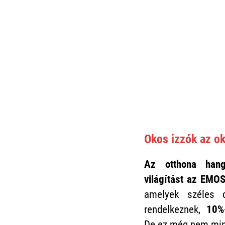
Okos izzók az ok
Az otthona hangu
világítást az EMO
amelyek széles d
rendelkeznek,
10%
De ez még nem mi