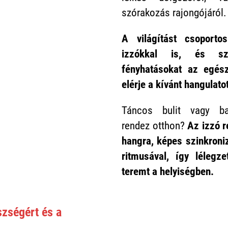
szórakozás rajongójáról.
A világítást csoporto
izzókkal is, és szi
fényhatásokat az egész
elérje a kívánt hangulatot
Táncos bulit vagy bar
rendez otthon?
Az izzó r
hangra, képes szinkroniz
ritmusával, így lélegzet
teremt a helyiségben.
szségért és a