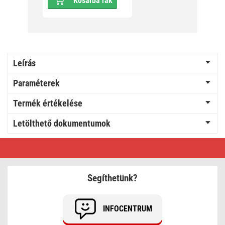
Kosárba rak
Leírás
Paraméterek
Termék értékelése
Letölthető dokumentumok
LED
karácsonyi
hóember,
fa,
30
Segíthetünk?
cm,
2x
AA,
beltéri,
INFOCENTRUM
meleg
fehér,
időzítő