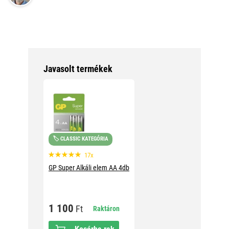
Javasolt termékek
🏷️ CLASSIC KATEGÓRIA
17x
GP Super Alkáli elem AA 4db
1 100
Ft
Raktáron