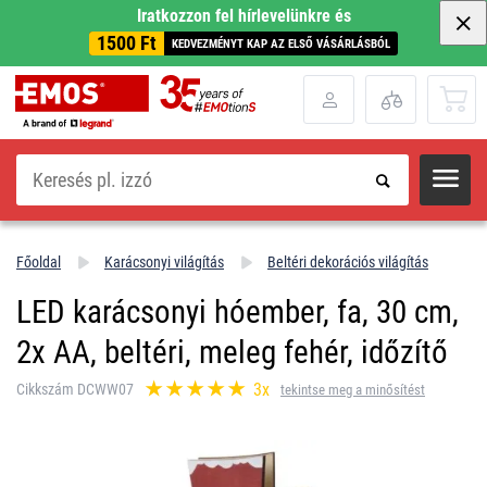
Iratkozzon fel hírlevelünkre és
1500 Ft
KEDVEZMÉNYT KAP AZ ELSŐ VÁSÁRLÁSBÓL
Keresés
Főoldal
Karácsonyi világítás
Beltéri dekorációs világítás
LED karácsonyi hóember, fa, 30 cm,
2x AA, beltéri, meleg fehér, időzítő
3x
Cikkszám DCWW07
tekintse meg a minősítést