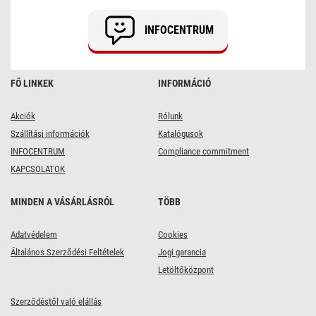
x
50
INFOCENTRUM
cm,
12,5
W,
meleg
fehér
FŐ LINKEK
INFORMÁCIÓ
Akciók
Rólunk
Szállítási információk
Katalógusok
INFOCENTRUM
Compliance commitment
KAPCSOLATOK
MINDEN A VÁSÁRLÁSRÓL
TÖBB
Adatvédelem
Cookies
Általános Szerződési Feltételek
Jogi garancia
Letöltőközpont
Szerződéstől való elállás