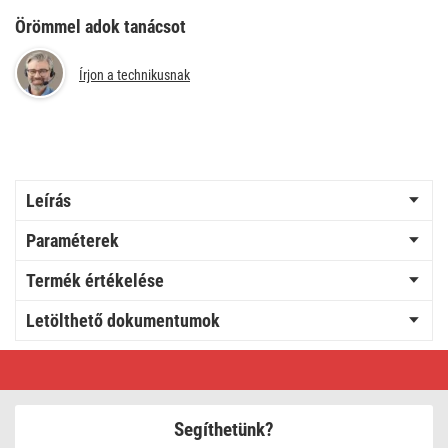
Örömmel adok tanácsot
Írjon a technikusnak
Leírás
Paraméterek
Termék értékelése
Letölthető dokumentumok
LED
kerti
oszloplámpa
NIKA,
12
Segíthetünk?
x
12