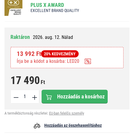
PLUS X AWARD
EXCELLENT BRAND QUALITY
Raktáron
2026. aug. 12. Nálad
13 992 Ft
20% KEDVEZMÉNY
Írja be a kódot a kosárba: LED20
17 490
Ft
Hozzáadás a kosárhoz
A termékbiztonság részletei:
EU-ban felelős személy
Hozzáadás az összehasonlításhoz