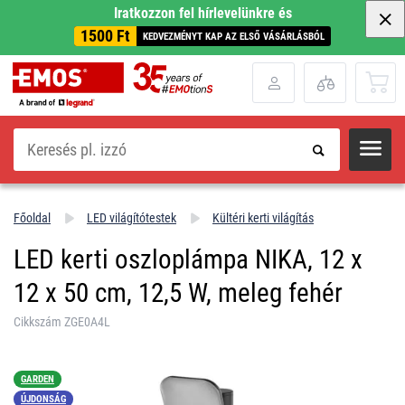
Iratkozzon fel hírlevelünkre és
1500 Ft
KEDVEZMÉNYT KAP AZ ELSŐ VÁSÁRLÁSBÓL
Keresés
Főoldal
LED világítótestek
Kültéri kerti világítás
LED kerti oszloplámpa NIKA, 12 x
12 x 50 cm, 12,5 W, meleg fehér
Cikkszám ZGE0A4L
GARDEN
ÚJDONSÁG