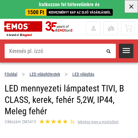
Iratkozzon fel hírlevelünkre és
1500 Ft
KEDVEZMÉNYT KAP AZ ELSŐ VÁSÁRLÁSBÓL
Keresés
Főoldal
LED világítótestek
LED világítás
LED mennyezeti lámpatest TIVI, B
CLASS, kerek, fehér 5,2W, IP44,
Meleg fehér
3x
Cikkszám ZM3415
tekintse meg a minősítést