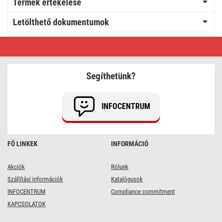
Termék értékelése
Letölthető dokumentumok
LED
mennyezeti
lámpatest
TIVI,
B
Segíthetünk?
CLASS,
kerek,
fehér
5,2W,
INFOCENTRUM
IP44,
Meleg
fehér
FŐ LINKEK
INFORMÁCIÓ
Akciók
Rólunk
Szállítási információk
Katalógusok
INFOCENTRUM
Compliance commitment
KAPCSOLATOK