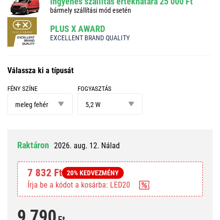
Ingyenes szállítás értékhatára 25 000 Ft
bármely szállítási mód esetén
PLUS X AWARD
EXCELLENT BRAND QUALITY
Válassza ki a típusát
FÉNY SZÍNE
FOGYASZTÁS
fény
fogyasztás
színe
meleg fehér
5,2 W
Raktáron
2026. aug. 12. Nálad
7 832 Ft
20% KEDVEZMÉNY
Írja be a kódot a kosárba: LED20
9 790
Ft