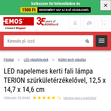
Iratkozzon fel hírlevelünkre és
1500 Ft
KEDVEZMÉNYT KAP AZ ELSŐ VÁSÁRLÁSBÓL
Keresés
Főoldal
LED világítótestek
Kültéri kerti világítás
LED napelemes kerti fali lámpa
TERION szürkületérzékelővel, 12,5 x
14,7 x 14,6 cm
1x
Cikkszám ZGJ044S
tekintse meg a minősítést