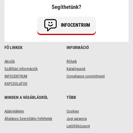
lámpa
Segíthetünk?
TERION
szürkületérzékelővel,
12,5
x
INFOCENTRUM
14,7
x
14,6
cm
FŐ LINKEK
INFORMÁCIÓ
Akciók
Rólunk
Szállítási információk
Katalógusok
INFOCENTRUM
Compliance commitment
KAPCSOLATOK
MINDEN A VÁSÁRLÁSRÓL
TÖBB
Adatvédelem
Cookies
Általános Szerződési Feltételek
Jogi garancia
Letöltőközpont