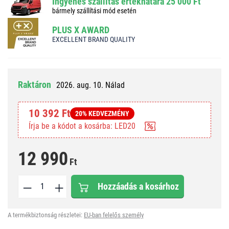
Ingyenes szállítás értékhatára 25 000 Ft
bármely szállítási mód esetén
PLUS X AWARD
EXCELLENT BRAND QUALITY
Raktáron
2026. aug. 10. Nálad
10 392 Ft
20% KEDVEZMÉNY
Írja be a kódot a kosárba: LED20
12 990
Ft
Hozzáadás a kosárhoz
A termékbiztonság részletei:
EU-ban felelős személy