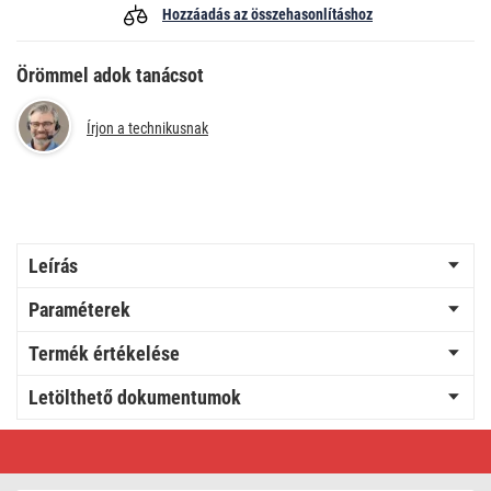
Hozzáadás az összehasonlításhoz
Örömmel adok tanácsot
Írjon a technikusnak
Leírás
Paraméterek
Termék értékelése
Letölthető dokumentumok
LED
napelemes
kerti
fali