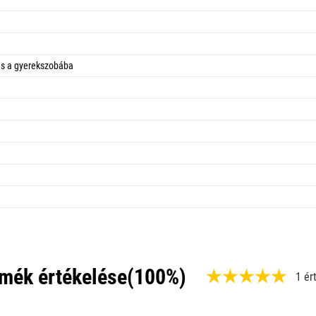
és a gyerekszobába
mék értékelése
(100%)
1 ér
,
1