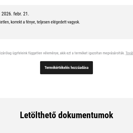
0
2026. febr. 21.
0
etlen, korrekt a fénye, teljesen elégedett vagyok.
%
,
1
zárólag ügyfeleink független véleménye, akik ezt a terméket igazoltan megvásárolták.
Továb
0
Termékértékelés hozzáadása
/
1
0
Letölthető dokumentumok