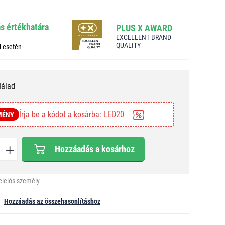
ás értékhatára
PLUS X AWARD
EXCELLENT BRAND
QUALITY
d esetén
Nálad
Írja be a kódot a kosárba: LED20
MÉNY
Hozzáadás a kosárhoz
elelős személy
Hozzáadás az összehasonlításhoz