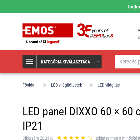
Iratk
A
K
Keresés
KATEGÓRIA KIVÁLASZTÁSA
Főoldal
LED világítótestek
LED világítás
LED panel DIXXO 60 × 60 c
IP21
1x
Cikkszám ZB2410
tekintse meg a minősítés