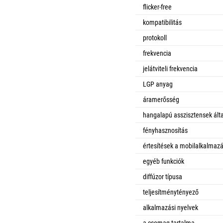
flicker-free
kompatibilitás
protokoll
frekvencia
jelátviteli frekvencia
LGP anyag
áramerősség
hangalapú asszisztensek álta
fényhasznosítás
értesítések a mobilalkalmaz
egyéb funkciók
diffúzor típusa
teljesítménytényező
alkalmazási nyelvek