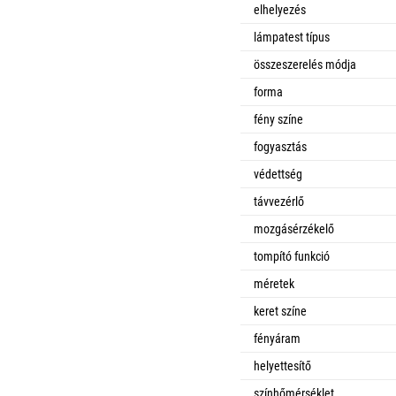
elhelyezés
lámpatest típus
összeszerelés módja
forma
fény színe
fogyasztás
védettség
távvezérlő
mozgásérzékelő
tompító funkció
méretek
keret színe
fényáram
helyettesítő
színhőmérséklet