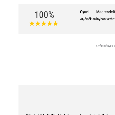
100%
Gyuri
Megrendelt 
Ár/érték arányban verhet
A vélemények ki