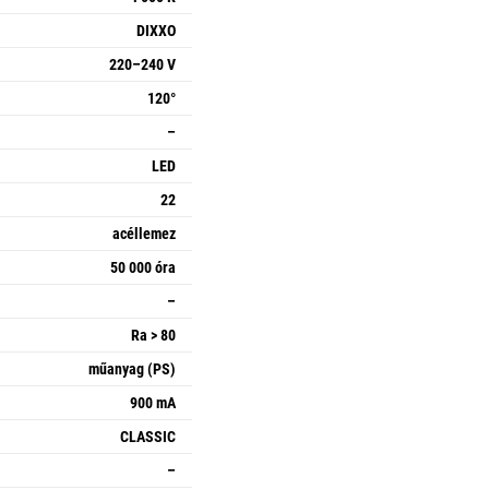
DIXXO
220–240 V
120°
–
LED
22
acéllemez
50 000 óra
–
Ra > 80
műanyag (PS)
900 mA
CLASSIC
–