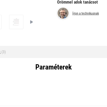
Örömmel adok tanácsot
Írjon a technikusnak
k
(3)
Paraméterek