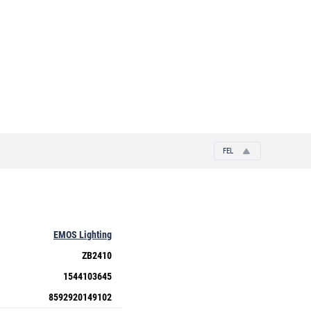
FEL
EMOS Lighting
ZB2410
1544103645
8592920149102