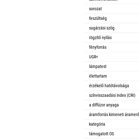
sorozat
feszültség
sugárzási szög
rögzítő nyílás
fényforrás
UGR<
lámpatest
élettartam
érzékelő hatótávolsága
színvisszaadási index (CRI)
a diffúzor anyaga
áramforrás kimeneti áramer
kategória
támogatott OS