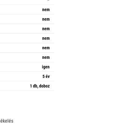
–
nem
nem
nem
nem
nem
nem
igen
5 év
1 db, doboz
tékelés