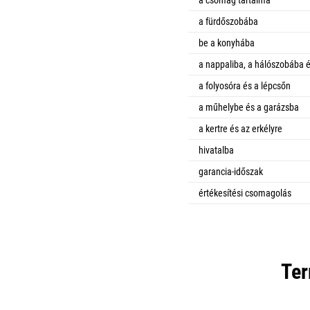
a csomag tartalma
a fürdőszobába
be a konyhába
a nappaliba, a hálószobába 
a folyosóra és a lépcsőn
a műhelybe és a garázsba
a kertre és az erkélyre
hivatalba
garancia-időszak
értékesítési csomagolás
Ter