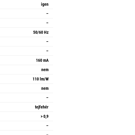
igen
–
–
50/60 Hz
–
–
160 mA
nem
110 lm/W
nem
–
tejfehér
> 0,9
–