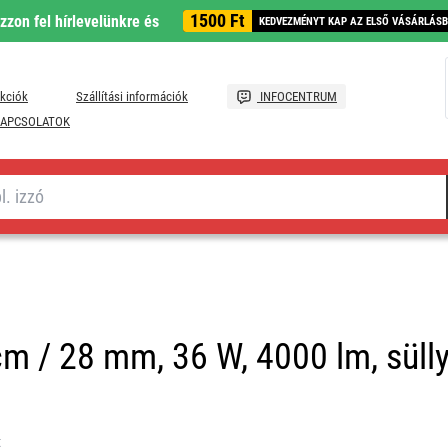
1500 Ft
ozzon fel hírlevelünkre és
KEDVEZMÉNYT KAP AZ ELSŐ VÁSÁRLÁS
kciók
Szállítási információk
INFOCENTRUM
APCSOLATOK
m / 28 mm, 36 W, 4000 lm, sülly
t