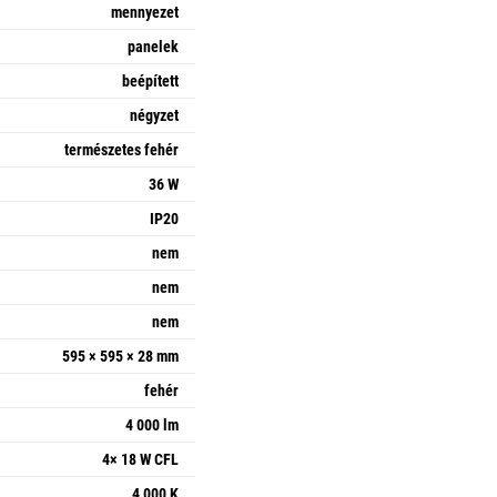
mennyezet
panelek
beépített
négyzet
természetes fehér
36 W
IP20
nem
nem
nem
595 × 595 × 28 mm
fehér
4 000 lm
4× 18 W CFL
4 000 K