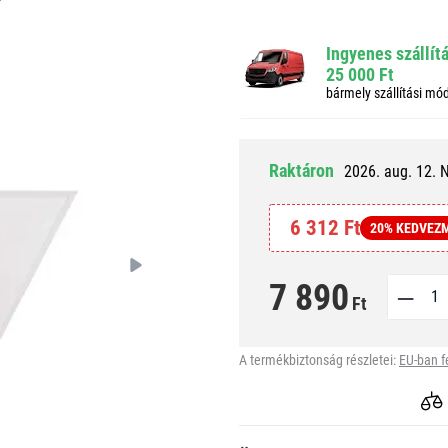
Ingyenes szállít
25 000 Ft
bármely szállítási mó
Raktáron
2026. aug. 12. 
6 312 Ft
20% KEDVEZ
7 890
Ft
A termékbiztonság részletei:
EU-ban f