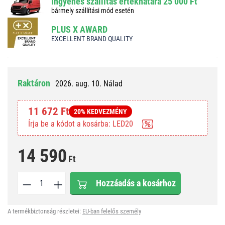
Ingyenes szállítás értékhatára 25 000 Ft
bármely szállítási mód esetén
PLUS X AWARD
EXCELLENT BRAND QUALITY
Raktáron
2026. aug. 10. Nálad
11 672 Ft
20% KEDVEZMÉNY
Írja be a kódot a kosárba: LED20
14 590
Ft
Hozzáadás a kosárhoz
A termékbiztonság részletei:
EU-ban felelős személy