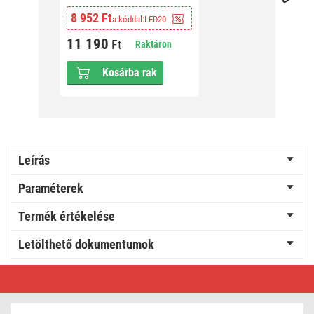
19 27
8 952 Ft
a kóddal:
LED20
24 0
11 190
Ft
Raktáron
Kosárba rak
Leírás
Paraméterek
Termék értékelése
Letölthető dokumentumok
LED
panel
LEXXO
60
×