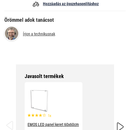
Hozzáadás az összehasonlításhoz
Örömmel adok tanácsot
Írjon a technikusnak
Javasolt termékek
1x
EMOS Vé
óra
EMOS LED panel keret 60x60cm