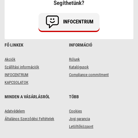
Segíthetünk?
60
cm
/
25
INFOCENTRUM
mm,
30
W,
4200
lm,
FŐ LINKEK
INFORMÁCIÓ
sülly.,
semleges
fehér,
IP44/IP21
Akciók
Rólunk
Szállítási információk
Katalógusok
INFOCENTRUM
Compliance commitment
KAPCSOLATOK
MINDEN A VÁSÁRLÁSRÓL
TÖBB
Adatvédelem
Cookies
Általános Szerződési Feltételek
Jogi garancia
Letöltőközpont