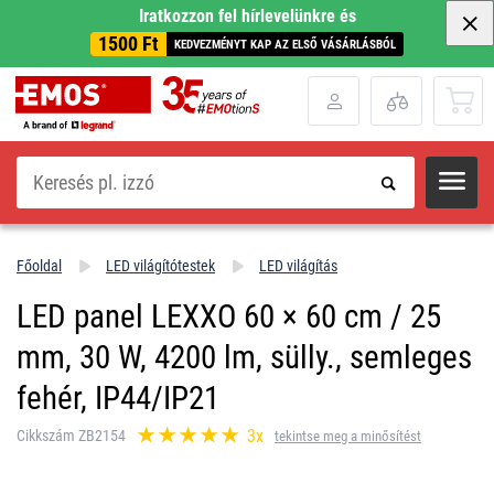
Iratkozzon fel hírlevelünkre és
1500 Ft
KEDVEZMÉNYT KAP AZ ELSŐ VÁSÁRLÁSBÓL
Keresés
Főoldal
LED világítótestek
LED világítás
LED panel LEXXO 60 × 60 cm / 25
mm, 30 W, 4200 lm, sülly., semleges
fehér, IP44/IP21
3x
Cikkszám ZB2154
tekintse meg a minősítést