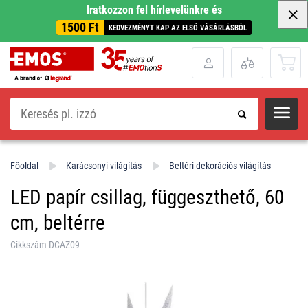
Iratkozzon fel hírlevelünkre és
1500 Ft
KEDVEZMÉNYT KAP AZ ELSŐ VÁSÁRLÁSBÓL
Keresés
Főoldal
Karácsonyi világítás
Beltéri dekorációs világítás
LED papír csillag, függeszthető, 60
cm, beltérre
Cikkszám DCAZ09