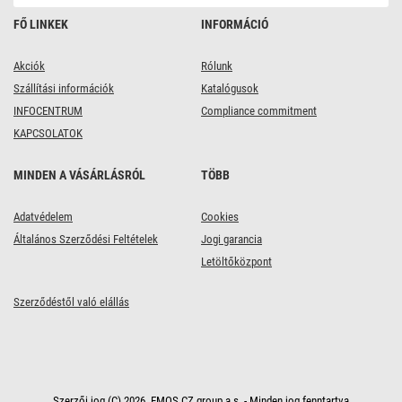
FŐ LINKEK
INFORMÁCIÓ
Akciók
Rólunk
Szállítási információk
Katalógusok
INFOCENTRUM
Compliance commitment
KAPCSOLATOK
MINDEN A VÁSÁRLÁSRÓL
TÖBB
Adatvédelem
Cookies
Általános Szerződési Feltételek
Jogi garancia
Letöltőközpont
Szerződéstől való elállás
Szerzői jog (C) 2026, EMOS CZ group a.s. - Minden jog fenntartva