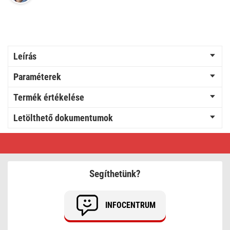
Leírás
Paraméterek
Termék értékelése
Letölthető dokumentumok
LED
papír
csillag,
függeszthető,
60
Segíthetünk?
cm,
beltérre
INFOCENTRUM