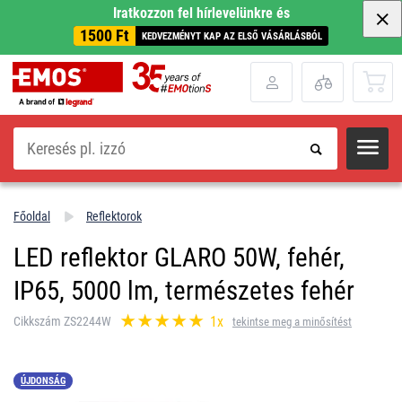
Iratkozzon fel hírlevelünkre és
1500 Ft
KEDVEZMÉNYT KAP AZ ELSŐ VÁSÁRLÁSBÓL
Keresés
Főoldal
Reflektorok
LED reflektor GLARO 50W, fehér,
IP65, 5000 lm, természetes fehér
1x
Cikkszám ZS2244W
tekintse meg a minősítést
ÚJDONSÁG