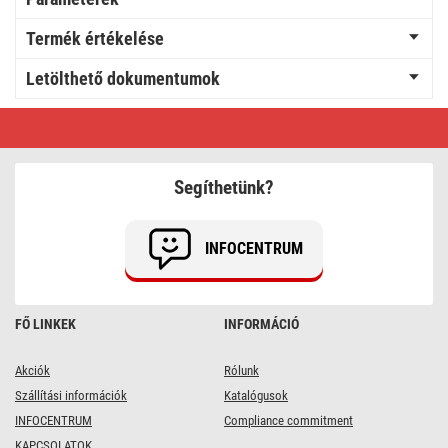
Termék értékelése
Letölthető dokumentumok
LED
reflektor
GLARO
50W,
fehér,
Segíthetünk?
IP65,
5000
lm,
természetes
INFOCENTRUM
fehér
FŐ LINKEK
INFORMÁCIÓ
Akciók
Rólunk
Szállítási információk
Katalógusok
INFOCENTRUM
Compliance commitment
KAPCSOLATOK