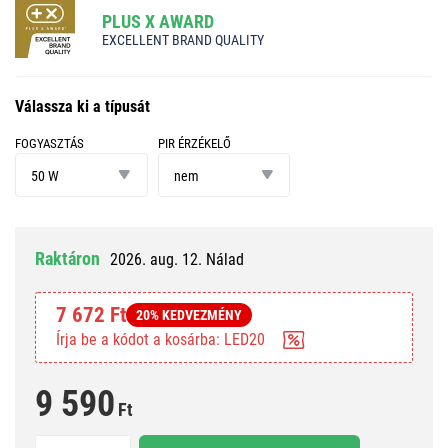
PLUS X AWARD
EXCELLENT BRAND QUALITY
Válassza ki a típusát
FOGYASZTÁS
PIR ÉRZÉKELŐ
fogyasztás
PIR
érzékelő
50 W
nem
Raktáron
2026. aug. 12. Nálad
7 672 Ft
20% KEDVEZMÉNY
Írja be a kódot a kosárba: LED20
9 590
Ft