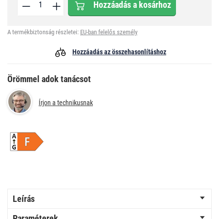
Hozzáadás a kosárhoz
A termékbiztonság részletei:
EU-ban felelős személy
Hozzáadás az összehasonlításhoz
Örömmel adok tanácsot
Írjon a technikusnak
Leírás
Paraméterek