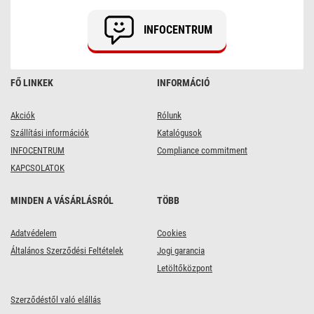
INFOCENTRUM
FŐ LINKEK
INFORMÁCIÓ
Akciók
Rólunk
Szállítási információk
Katalógusok
INFOCENTRUM
Compliance commitment
KAPCSOLATOK
MINDEN A VÁSÁRLÁSRÓL
TÖBB
Adatvédelem
Cookies
Általános Szerződési Feltételek
Jogi garancia
Letöltőközpont
Szerződéstől való elállás