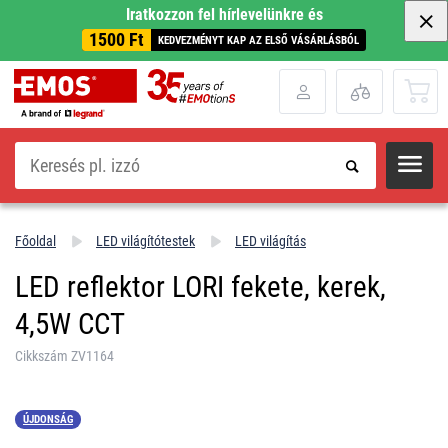
Iratkozzon fel hírlevelünkre és
1500 Ft
KEDVEZMÉNYT KAP AZ ELSŐ VÁSÁRLÁSBÓL
Keresés
Főoldal
LED világítótestek
LED világítás
LED reflektor LORI fekete, kerek,
4,5W CCT
Cikkszám ZV1164
ÚJDONSÁG