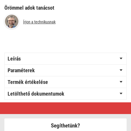
Örömmel adok tanácsot
Írjon a technikusnak
Leírás
Paraméterek
Termék értékelése
Letölthető dokumentumok
LED
reflektor
LORI
fekete,
kerek,
Segíthetünk?
4,5W
CCT