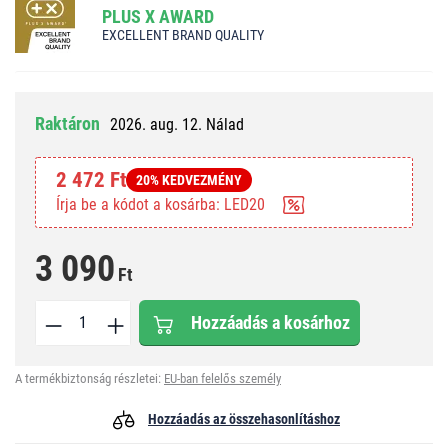
PLUS X AWARD
EXCELLENT BRAND QUALITY
Raktáron
2026. aug. 12. Nálad
2 472 Ft
20% KEDVEZMÉNY
Írja be a kódot a kosárba: LED20
3 090
Ft
Hozzáadás a kosárhoz
A termékbiztonság részletei:
EU-ban felelős személy
Hozzáadás az összehasonlításhoz