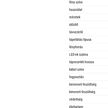
fény színe
használat
méretek
időzítő
távvezérlő
tápellátás típusa
fényforrás
LED-ek száma
tápvezeték hossza
kábel színe
fogyasztás
bemeneti feszültség
kimeneti feszültség
védettség
élettartam