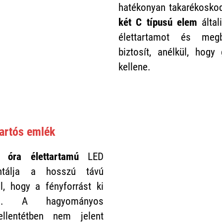
hatékonyan takarékoskod
két C típusú elem
által
élettartamot és meg
biztosít, anélkül, hogy 
kellene.
tartós emlék
 óra élettartamú
LED
antálja a hosszú távú
l, hogy a fényforrást ki
lni. A hagyományos
 ellentétben nem jelent