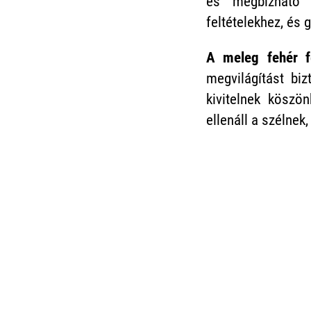
és megbízható k
feltételekhez, és 
A meleg fehér f
megvilágítást biz
kivitelnek köszö
ellenáll a szélne