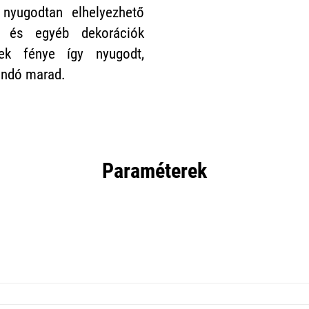
t nyugodtan elhelyezhető
k és egyéb dekorációk
ek fénye így nyugodt,
andó marad.
Paraméterek