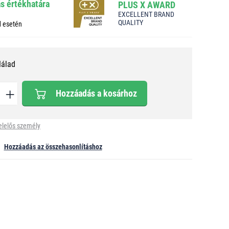
ás értékhatára
PLUS X AWARD
EXCELLENT BRAND
QUALITY
d esetén
Nálad
Hozzáadás a kosárhoz
elelős személy
Hozzáadás az összehasonlításhoz