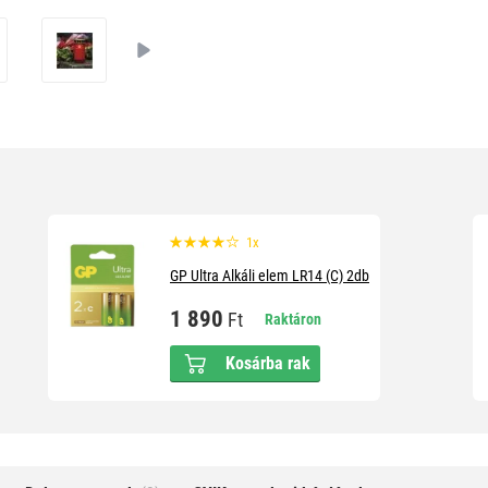
1x
GP Ultra Alkáli elem LR14 (C) 2db
1 890
Ft
Raktáron
Kosárba rak