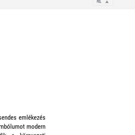
FEL
 csendes emlékezés
imbólumot modern