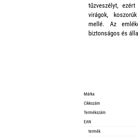
tűzveszélyt, ezér
virágok, koszorú
mellé. Az emlék
biztonságos és áll
Márka
Cikkszám
Termékszám
EAN
termék