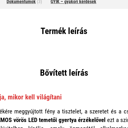
Dokumentumok
(3)
GYIK – gyakori kérdések
Termék leírás
Bővített leírás
a, mikor kell világítani
ékére meggyújtott fény a tisztelet, a szeretet és a
MOS vörös LED temetői gyertya érzékelővel
ezt a sz