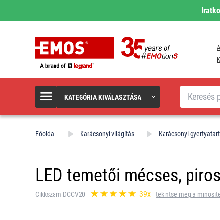
Iratk
A
K
Keresés
KATEGÓRIA KIVÁLASZTÁSA
Főoldal
Karácsonyi világítás
Karácsonyi gyertyatar
LED temetői mécses, piros, 
39x
Cikkszám DCCV20
tekintse meg a minősít