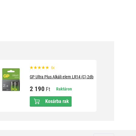
6x
GP Ultra Plus Alkáli elem LR14 (C) 2db
2 190
Ft
Raktáron
Kosárba rak