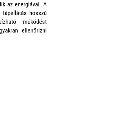
ik az energiával. A
i tápellátás hosszú
bízható működést
gyakran ellenőrizni