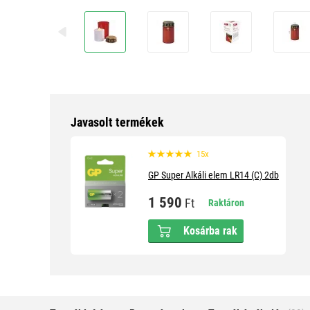
Javasolt termékek
15x
GP Super Alkáli elem LR14 (C) 2db
1 590
Ft
Raktáron
Kosárba rak