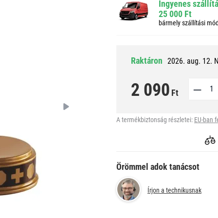
Ingyenes szállít
25 000 Ft
bármely szállítási mó
Raktáron
2026. aug. 12. 
2 090
Ft
A termékbiztonság részletei:
EU-ban f
Örömmel adok tanácsot
Írjon a technikusnak