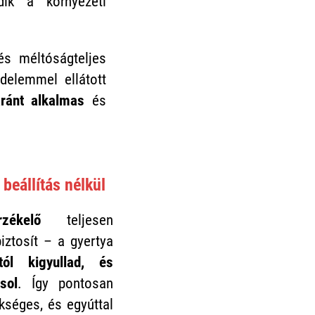
dik a környezeti
s méltóságteljes
édelemmel ellátott
aránt alkalmas
és
beállítás nélkül
rzékelő
teljesen
ztosít – a gyertya
ól kigyullad, és
sol
. Így pontosan
ükséges, és egyúttal