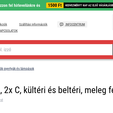
1500 Ft
ozzon fel hírlevelünkre és
KEDVEZMÉNYT KAP AZ ELSŐ VÁSÁRLÁS
kciók
Szállítási információk
INFOCENTRUM
APCSOLATOK
tók gyertyák és lámpások
2x C, kültéri és beltéri, meleg f
ést