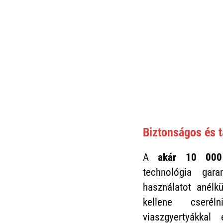
Biztonságos és 
A
akár 10 000
technológia gar
használatot anélkü
kellene cseré
viaszgyertyákkal