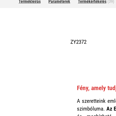
Termékleírás
Paraméterek
Termékértékelés
(39)
ZY2372
Fény, amely tudj
A szeretteink eml
szimbóluma.
Az E