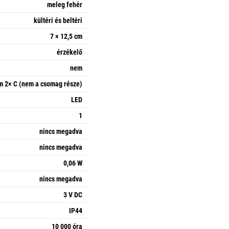
meleg fehér
kültéri és beltéri
7 × 12,5 cm
érzékelő
nem
m 2× C (nem a csomag része)
LED
1
nincs megadva
nincs megadva
0,06 W
nincs megadva
3 V DC
IP44
10 000 óra