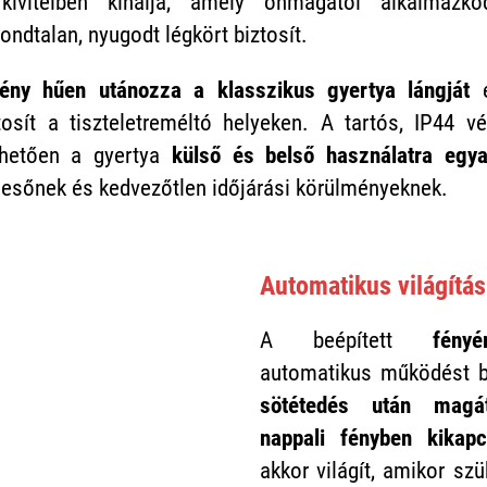
ivitelben kínálja, amely önmagától alkalmazko
gondtalan, nyugodt légkört biztosít.
ény hűen utánozza a klasszikus gyertya lángját
é
tosít a tiszteletreméltó helyeken. A tartós, IP44 v
nhetően a gyertya
külső és belső használatra egy
k, esőnek és kedvezőtlen időjárási körülményeknek.
Automatikus világítás 
A beépített
fényé
automatikus működést bi
sötétedés után magát
nappali fényben kikapc
akkor világít, amikor sz