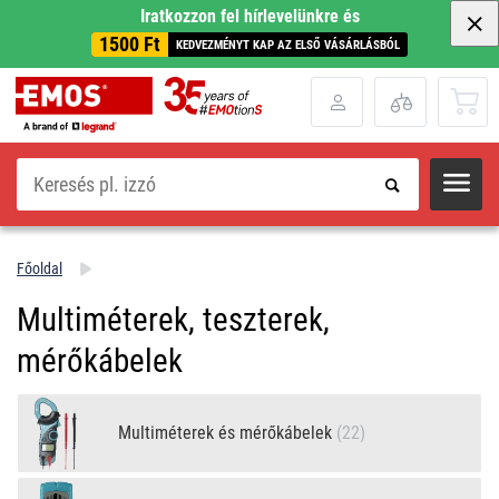
Iratkozzon fel hírlevelünkre és
1500 Ft
KEDVEZMÉNYT KAP AZ ELSŐ VÁSÁRLÁSBÓL
Keresés
Főoldal
Multiméterek, teszterek,
mérőkábelek
Multiméterek és mérőkábelek
(22)