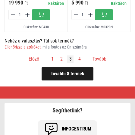
19 990
5 990
Ft
Ft
Raktáron
Raktáron
Cikkszám: M0430
Cikkszám: M0320N
Nehéz a választás? Túl sok termék?
Ellenőrizze a szűrőket
, mi a fontos az Ön számára
Előző
1
2
3
4
Tovább
Multiméterek,
teszterek,
mérőkábelek
|
Előnyös
Segíthetünk?
vásárlás
INFOCENTRUM