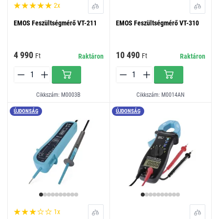
2x
EMOS Feszültségmérő VT-211
EMOS Feszültségmérő VT-310
4 990
10 490
Ft
Ft
Raktáron
Raktáron
Cikkszám: M0003B
Cikkszám: M0014AN
ÚJDONSÁG
ÚJDONSÁG
1x