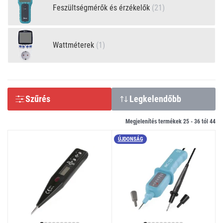
Feszültségmérők és érzékelők
(21)
Wattméterek
(1)
Szűrés
Legkelendőbb
Megjelenítés termékek 25 -
36
tól
44
ÚJDONSÁG