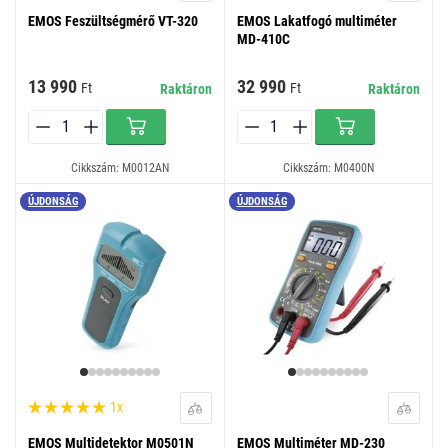
EMOS Feszültségmérő VT-320
EMOS Lakatfogó multiméter
MD-410C
13 990
32 990
Ft
Ft
Raktáron
Raktáron
Cikkszám: M0012AN
Cikkszám: M0400N
ÚJDONSÁG
ÚJDONSÁG
1x
EMOS Multidetektor M0501N
EMOS Multiméter MD-230