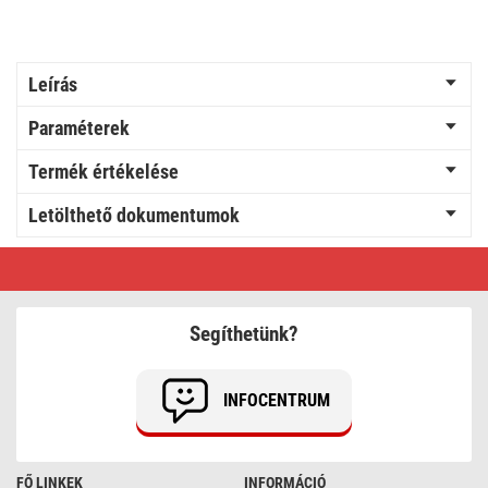
Leírás
Paraméterek
Termék értékelése
Letölthető dokumentumok
Öntapadó
kampó
–
egyszerű,
belső
Segíthetünk?
INFOCENTRUM
FŐ LINKEK
INFORMÁCIÓ