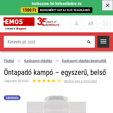
Iratkozzon fel hírlevelünkre és
1500 Ft
KEDVEZMÉNYT KAP AZ ELSŐ VÁSÁRLÁSBÓL
Keresés
Főoldal
Karácsonyi világítás
Karácsonyi világítás kiegészítők
Öntapadó kampó – egyszerű, belső
4x
Cikkszám DCH001
tekintse meg a minősítést
ÚJDONSÁG