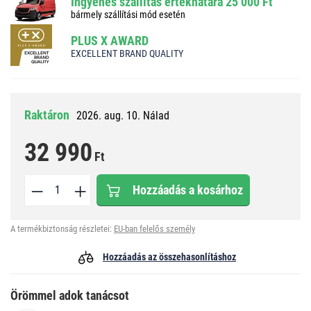
Ingyenes szállítás értékhatára 25 000 Ft
bármely szállítási mód esetén
PLUS X AWARD
EXCELLENT BRAND QUALITY
Raktáron
2026. aug. 10. Nálad
32 990
Ft
Hozzáadás a kosárhoz
A termékbiztonság részletei:
EU-ban felelős személy
Hozzáadás az összehasonlításhoz
Örömmel adok tanácsot