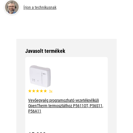
Írjon a technikusnak
Javasolt termékek
3x
Vevőegység programozható vezetéknélküli
OpenTherm termosztáthoz P5611OT, P56S11,
P56A11