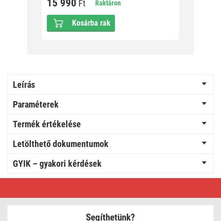
15 990
Ft
Raktáron
Kosárba rak
Leírás
Paraméterek
Termék értékelése
Letölthető dokumentumok
GYIK – gyakori kérdések
Programozható
vezeték
nélküli
OpenTherm
szobatermosztát
Segíthetünk?
P5611OT