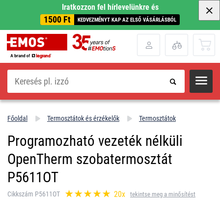
Iratkozzon fel hírlevelünkre és
1500 Ft
KEDVEZMÉNYT KAP AZ ELSŐ VÁSÁRLÁSBÓL
Keresés
Főoldal
Termosztátok és érzékelők
Termosztátok
Programozható vezeték nélküli
OpenTherm szobatermosztát
P5611OT
20x
Cikkszám P5611OT
tekintse meg a minősítést