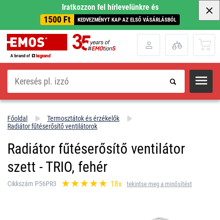
Iratkozzon fel hírlevelünkre és
1500 Ft
KEDVEZMÉNYT KAP AZ ELSŐ VÁSÁRLÁSBÓL
Keresés
Főoldal
Termosztátok és érzékelők
Radiátor fűtéserősítő ventilátorok
Radiátor fűtéserősítő ventilátor
szett - TRIO, fehér
18x
Cikkszám P56PR3
tekintse meg a minősítést