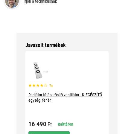
Írjon a technikusnak
Javasolt termékek
7x
Radiátor fűtéserősítő ventilátor - KIEGÉSZÍTŐ
egység, fehér
16 490
Ft
Raktáron