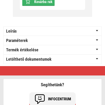
Kosárba rak
Leírás
Paraméterek
Termék értékelése
Letölthető dokumentumok
Radiátor
fűtéserősítő
ventilátor
szett
-
Segíthetünk?
TRIO,
fehér
INFOCENTRUM